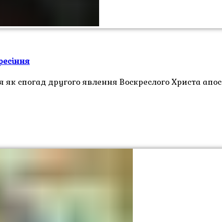
ресіння
я як спогад другого явлення Воскреслого Христа апос