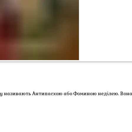
яку називають Антипасхою або Фоминою неділею. Вона