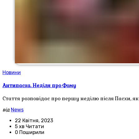
Новини
Антипасха. Неділя про Фому
Стаття розповідає про першу неділю після Пасхи, 
від
News
22 Квітня, 2023
5 хв Читати
0 Поширили