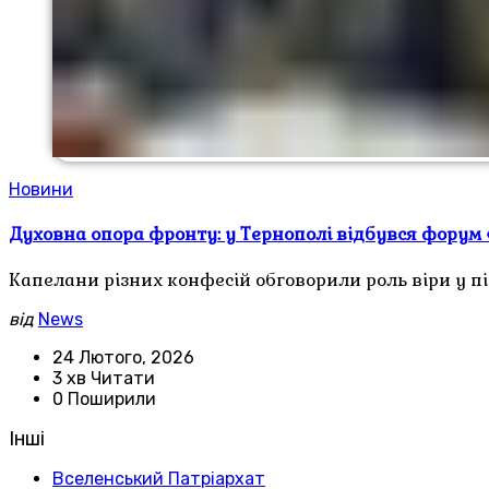
Новини
Духовна опора фронту: у Тернополі відбувся форум 
Капелани різних конфесій обговорили роль віри у п
від
News
24 Лютого, 2026
3 хв Читати
0 Поширили
Інші
Вселенський Патріархат