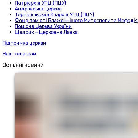
Патріархія УПЦ (ПЦУ)
Андріївська Церква
Тернопільська Єпархія УПЦ (ПЦУ)
Фонд пам’яті Блаженнішого Митрополита Мефодія
Помісна Церква України
Щедрик – Церковна Лавка
Підтримка церкви
Наш телеграм
Останні новини