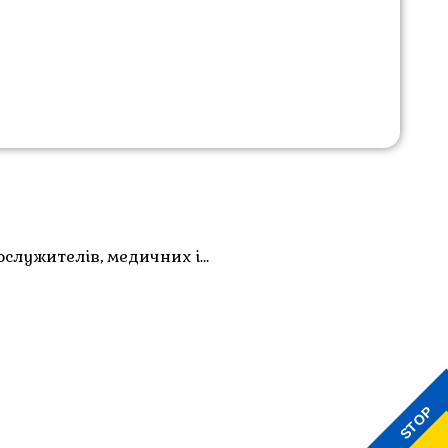
ослужителів, медичних і…
STOP