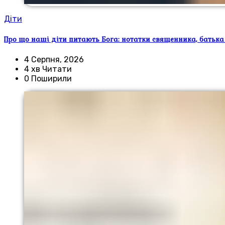
Діти
Про що наші діти питають Бога: нотатки священника, батька
4 Серпня, 2026
4 хв Читати
0 Поширили