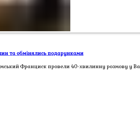
илин та обмінялись подарунками
мський Франциск провели 40-хвилинну розмову у Ват