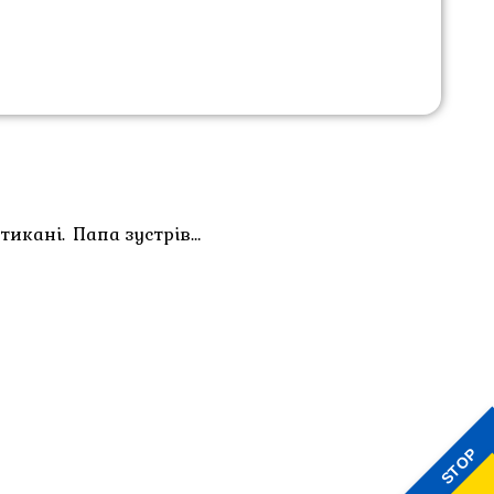
икані. Папа зустрів…
STOP