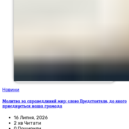
Новини
Молитва за справедливий мир: слово Предстоятеля, до якого
приєднується наша громада
16 Липня, 2026
2 хв Читати
0 Поширили