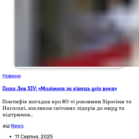
Новини
Папа Лев XIV: «Молімося за кінець усіх воєн»
Понтифік нагадав про 80-ті роковини Хіросіми та
Нагасакі, закликав світових лідерів до миру та
підтримав…
від
News
11 Серпня, 2025