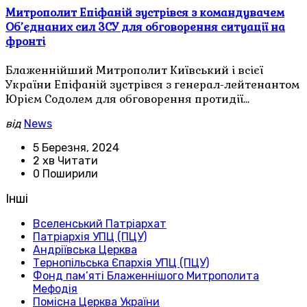
Митрополит Епіфаній зустрівся з командувачем
Об’єднаних сил ЗСУ для обговорення ситуації на
фронті
Блаженнійший Митрополит Київський і всієї
України Епіфаній зустрівся з генерал-лейтенантом
Юрієм Содолем для обговорення протидії…
від
News
5 Березня, 2024
2 хв Читати
0 Поширили
Інші
Вселенський Патріархат
Патріархія УПЦ (ПЦУ)
Андріївська Церква
Тернопільська Єпархія УПЦ (ПЦУ)
Фонд пам’яті Блаженнішого Митрополита
Мефодія
Помісна Церква України