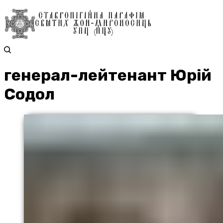
генерал-лейтенант Юрій
Содол