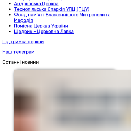
Андріївська Церква
Тернопільська Єпархія УПЦ (ПЦУ)
Фонд пам’яті Блаженнішого Митрополита
Мефодія
Помісна Церква України
Щедрик – Церковна Лавка
Підтримка церкви
Наш телеграм
Останні новини