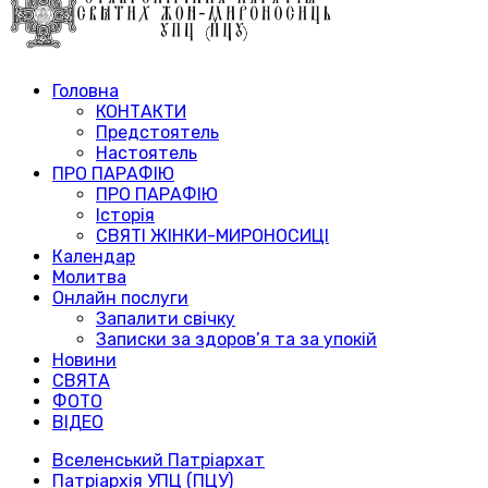
Головна
КОНТАКТИ
Предстоятель
Настоятель
ПРО ПАРАФІЮ
ПРО ПАРАФІЮ
Історія
СВЯТІ ЖІНКИ-МИРОНОСИЦІ
Календар
Молитва
Онлайн послуги
Запалити свічку
Записки за здоров’я та за упокій
Новини
СВЯТА
ФОТО
ВІДЕО
Вселенський Патріархат
Патріархія УПЦ (ПЦУ)