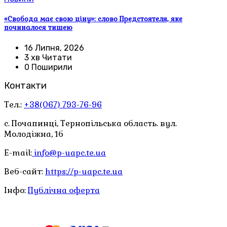
«Свобода має свою ціну»: слово Предстоятеля, яке
починалося тишею
16 Липня, 2026
3 хв Читати
0 Поширили
Контакти
Тел.:
+38(067) 793-76-96
с. Почапинці, Тернопільська область. вул.
Молодіжна, 1б
E-mail:
info@p-uapc.te.ua
Веб-сайт:
https://p-uapc.te.ua
Інфо:
Публічна оферта