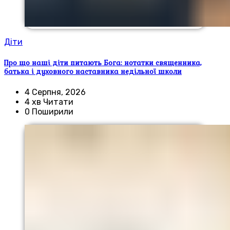
Діти
Про що наші діти питають Бога: нотатки священника,
батька і духовного наставника недільної школи
4 Серпня, 2026
4 хв Читати
0 Поширили