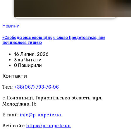
Новини
«Свобода має свою ціну»: слово Предстоятеля, яке
починалося тишею
16 Липня, 2026
3 хв Читати
0 Поширили
Контакти
Тел.:
+38(067) 793-76-96
с. Почапинці, Тернопільська область. вул.
Молодіжна, 1б
E-mail:
info@p-uapc.te.ua
Веб-сайт:
https://p-uapc.te.ua