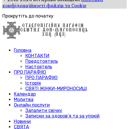
конфіденційності файлів та Cookie
Прокрутіть до початку
Головна
КОНТАКТИ
Предстоятель
Настоятель
ПРО ПАРАФІЮ
ПРО ПАРАФІЮ
Історія
СВЯТІ ЖІНКИ-МИРОНОСИЦІ
Календар
Молитва
Онлайн послуги
Запалити свічку
Записки за здоров’я та за упокій
Новини
СВЯТА