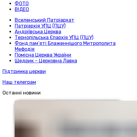
ФОТО
ВІДЕО
Вселенський Патріархат
Патріархія УПЦ (ПЦУ)
Андріївська Церква
Тернопільська Єпархія УПЦ (ПЦУ)
Фонд пам’яті Блаженнішого Митрополита
Мефодія
Помісна Церква України
Щедрик – Церковна Лавка
Підтримка церкви
Наш телеграм
Останні новини