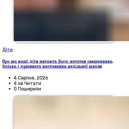
Діти
Про що наші діти питають Бога: нотатки священника,
батька і духовного наставника недільної школи
4 Серпня, 2026
4 хв Читати
0 Поширили