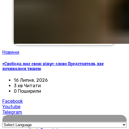
Новини
«Свобода має свою ціну»: слово Предстоятеля, яке
починалося тишею
16 Липня, 2026
3 хв Читати
0 Поширили
Facebook
Youtube
Telegram
🌍