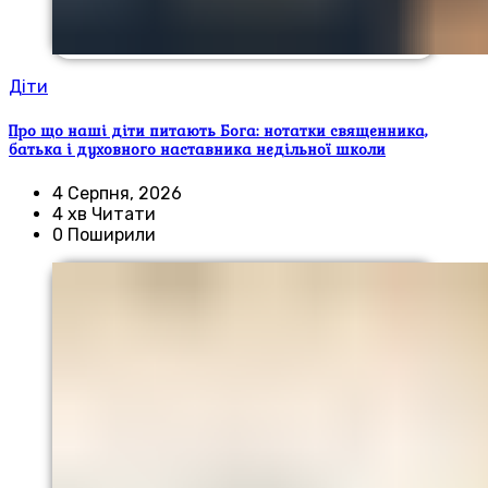
Діти
Про що наші діти питають Бога: нотатки священника,
батька і духовного наставника недільної школи
4 Серпня, 2026
4 хв Читати
0 Поширили