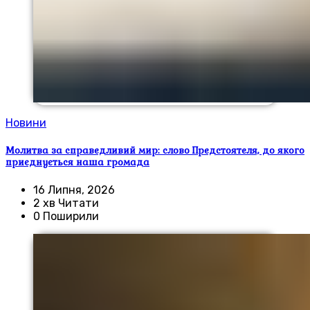
Новини
Молитва за справедливий мир: слово Предстоятеля, до якого
приєднується наша громада
16 Липня, 2026
2 хв Читати
0 Поширили