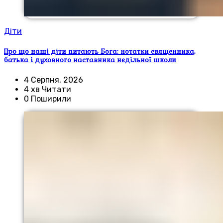
Діти
Про що наші діти питають Бога: нотатки священника,
батька і духовного наставника недільної школи
4 Серпня, 2026
4 хв Читати
0 Поширили