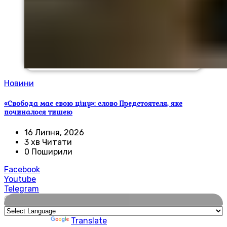
Новини
«Свобода має свою ціну»: слово Предстоятеля, яке
починалося тишею
16 Липня, 2026
3 хв Читати
0 Поширили
Facebook
Youtube
Telegram
🌍
Powered by
Translate