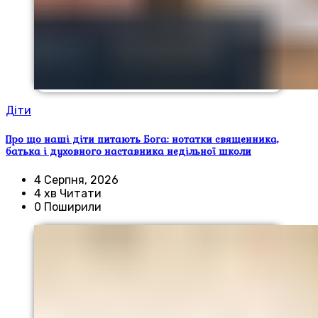
Діти
Про що наші діти питають Бога: нотатки священника,
батька і духовного наставника недільної школи
4 Серпня, 2026
4 хв Читати
0 Поширили