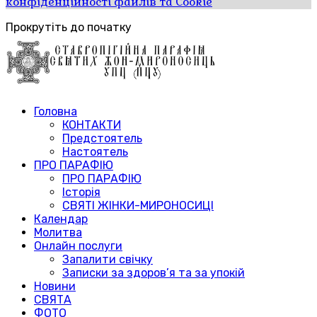
конфіденційності файлів та Cookie
Прокрутіть до початку
Головна
КОНТАКТИ
Предстоятель
Настоятель
ПРО ПАРАФІЮ
ПРО ПАРАФІЮ
Історія
СВЯТІ ЖІНКИ-МИРОНОСИЦІ
Календар
Молитва
Онлайн послуги
Запалити свічку
Записки за здоров’я та за упокій
Новини
СВЯТА
ФОТО