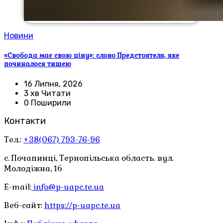
Новини
«Свобода має свою ціну»: слово Предстоятеля, яке
починалося тишею
16 Липня, 2026
3 хв Читати
0 Поширили
Контакти
Тел.:
+38(067) 793-76-96
с. Почапинці, Тернопільська область. вул.
Молодіжна, 1б
E-mail:
info@p-uapc.te.ua
Веб-сайт:
https://p-uapc.te.ua