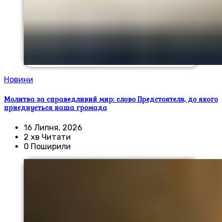
Новини
Молитва за справедливий мир: слово Предстоятеля, до якого
приєднується наша громада
16 Липня, 2026
2 хв Читати
0 Поширили