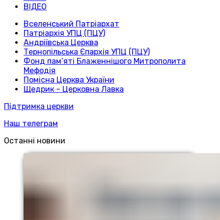
ВІДЕО
Вселенський Патріархат
Патріархія УПЦ (ПЦУ)
Андріївська Церква
Тернопільська Єпархія УПЦ (ПЦУ)
Фонд пам’яті Блаженнішого Митрополита
Мефодія
Помісна Церква України
Щедрик – Церковна Лавка
Підтримка церкви
Наш телеграм
Останні новини