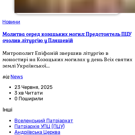
Новини
Молитва серед козацьких могил: Предстоятель ПЦУ
очолив літургію у Пляшевій
Митрополит Епіфаній звершив літургію в
монастирі на Козацьких могилах у день Всіх святих
землі Української.…
від
News
23 Червня, 2025
3 хв Читати
0 Поширили
Інші
Вселенський Патріархат
Патріархія УПЦ (ПЦУ)
Андріївська Церква