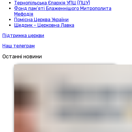
Тернопільська Єпархія УПЦ (ПЦУ)
Фонд пам’яті Блаженнішого Митрополита
Мефодія
Помісна Церква України
Щедрик – Церковна Лавка
Підтримка церкви
Наш телеграм
Останні новини