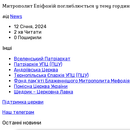
Митрополит Епіфаній поглиблюється у тему гордині, 
від
News
12 Січня, 2024
2 хв Читати
0 Поширили
Інші
Вселенський Патріархат
Патріархія УПЦ (ПЦУ)
Андріївська Церква
Тернопільська Єпархія УПЦ (ПЦУ)
Фонд пам’яті Блаженнішого Митрополита Мефодія
Помісна Церква України
Щедрик – Церковна Лавка
Підтримка церкви
Наш телеграм
Останні новини