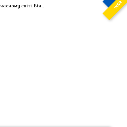
WAR
асному світі. Він…