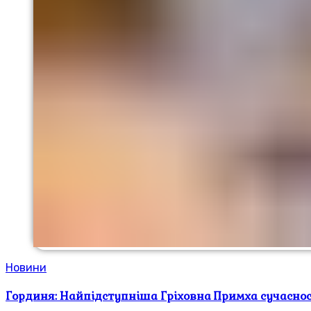
Новини
Гординя: Найпідступніша Гріховна Примха сучаснос