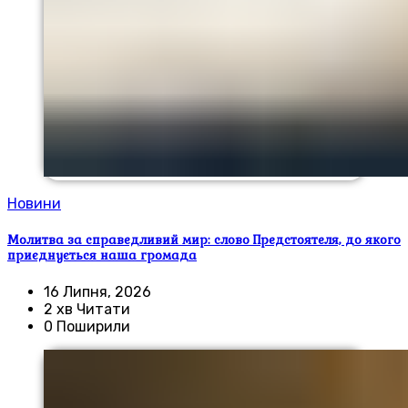
Новини
Молитва за справедливий мир: слово Предстоятеля, до якого
приєднується наша громада
16 Липня, 2026
2 хв Читати
0 Поширили