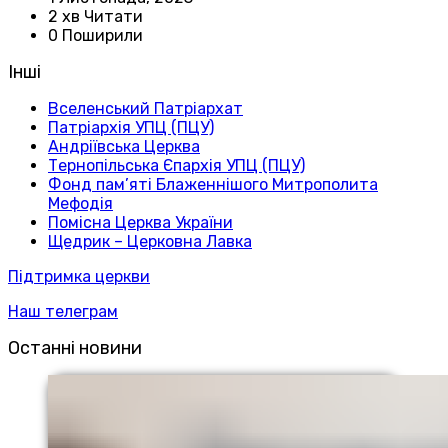
2 хв Читати
0 Поширили
Інші
Вселенський Патріархат
Патріархія УПЦ (ПЦУ)
Андріївська Церква
Тернопільська Єпархія УПЦ (ПЦУ)
Фонд пам’яті Блаженнішого Митрополита
Мефодія
Помісна Церква України
Щедрик – Церковна Лавка
Підтримка церкви
Наш телеграм
Останні новини