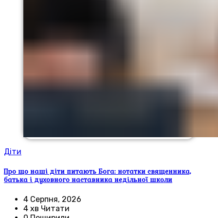
Діти
Про що наші діти питають Бога: нотатки священника,
батька і духовного наставника недільної школи
4 Серпня, 2026
4 хв Читати
0 Поширили