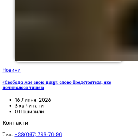
Новини
«Свобода має свою ціну»: слово Предстоятеля, яке
починалося тишею
16 Липня, 2026
3 хв Читати
0 Поширили
Контакти
Тел.:
+38(067) 793-76-96