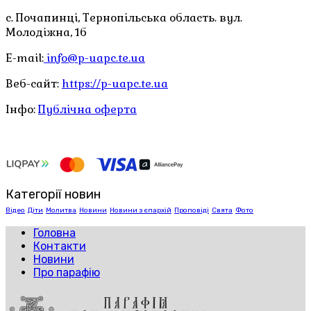
с. Почапинці, Тернопільська область. вул.
Молодіжна, 1б
E-mail:
info@p-uapc.te.ua
Веб-сайт:
https://p-uapc.te.ua
Інфо:
Публічна оферта
Категорії новин
Відео
Діти
Молитва
Новини
Новини з єпархій
Проповіді
Свята
Фото
Головна
Контакти
Новини
Про парафію