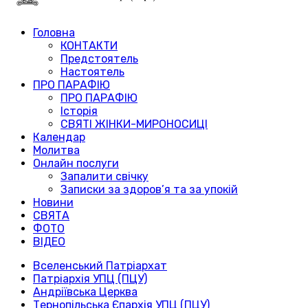
Головна
КОНТАКТИ
Предстоятель
Настоятель
ПРО ПАРАФІЮ
ПРО ПАРАФІЮ
Історія
СВЯТІ ЖІНКИ-МИРОНОСИЦІ
Календар
Молитва
Онлайн послуги
Запалити свічку
Записки за здоров’я та за упокій
Новини
СВЯТА
ФОТО
ВІДЕО
Вселенський Патріархат
Патріархія УПЦ (ПЦУ)
Андріївська Церква
Тернопільська Єпархія УПЦ (ПЦУ)