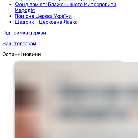
Фонд пам’яті Блаженнішого Митрополита
Мефодія
Помісна Церква України
Щедрик – Церковна Лавка
Підтримка церкви
Наш телеграм
Останні новини