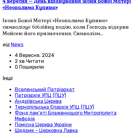
4 вересня – День вшанування ікони Божої Матері
«Неопалима Купина»
Ікона Божої Матері «Неопалима Купина»
символізує біблійну подію, коли Господь відкрив
Мойсею його призначення. Символізм…
від
News
4 Вересня, 2024
2 хв Читати
0 Поширили
Інші
Вселенський Патріархат
Патріархія УПЦ (ПЦУ)
Андріївська Церква
Тернопільська Єпархія УПЦ (ПЦУ)
Фонд пам’яті Блаженнішого Митрополита
Мефодія
Помісна Церква України
Щедрик – Церковна Лавка