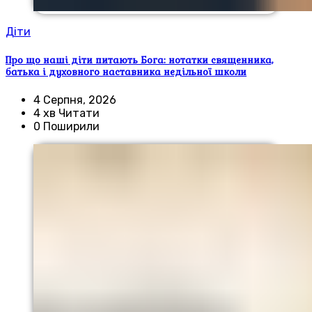
Діти
Про що наші діти питають Бога: нотатки священника,
батька і духовного наставника недільної школи
4 Серпня, 2026
4 хв Читати
0 Поширили