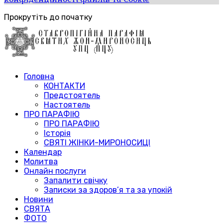
Прокрутіть до початку
Головна
КОНТАКТИ
Предстоятель
Настоятель
ПРО ПАРАФІЮ
ПРО ПАРАФІЮ
Історія
СВЯТІ ЖІНКИ-МИРОНОСИЦІ
Календар
Молитва
Онлайн послуги
Запалити свічку
Записки за здоров’я та за упокій
Новини
СВЯТА
ФОТО