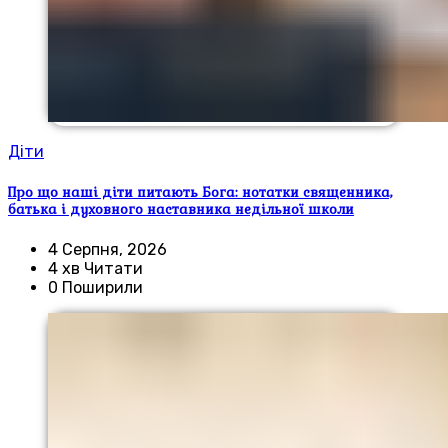
Діти
Про що наші діти питають Бога: нотатки священника,
батька і духовного наставника недільної школи
4 Серпня, 2026
4 хв Читати
0 Поширили