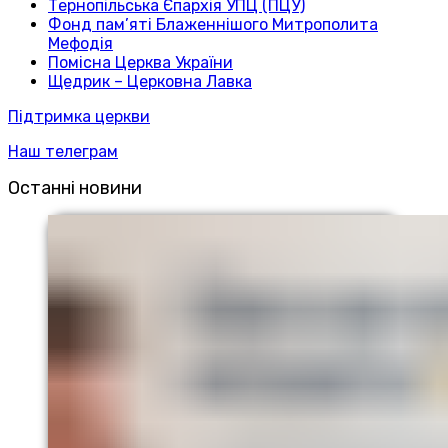
Тернопільська Єпархія УПЦ (ПЦУ)
Фонд пам’яті Блаженнішого Митрополита
Мефодія
Помісна Церква України
Щедрик – Церковна Лавка
Підтримка церкви
Наш телеграм
Останні новини