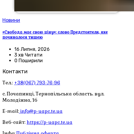
Новини
«Свобода має свою ціну»: слово Предстоятеля, яке
починалося тишею
16 Липня, 2026
3 хв Читати
0 Поширили
Контакти
Тел.:
+38(067) 793-76-96
с. Почапинці, Тернопільська область. вул.
Молодіжна, 1б
E-mail:
info@p-uapc.te.ua
Веб-сайт:
https://p-uapc.te.ua
Інфо:
Публічна оферта