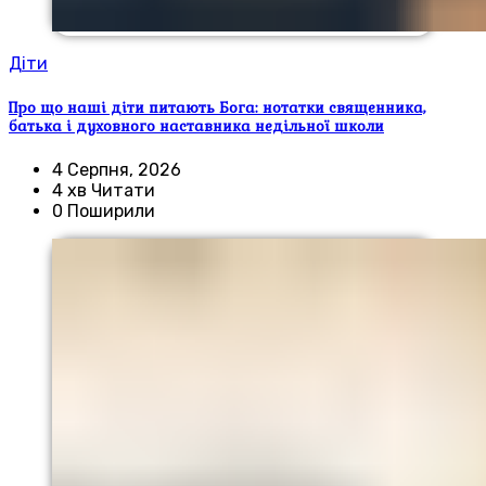
Діти
Про що наші діти питають Бога: нотатки священника,
батька і духовного наставника недільної школи
4 Серпня, 2026
4 хв Читати
0 Поширили