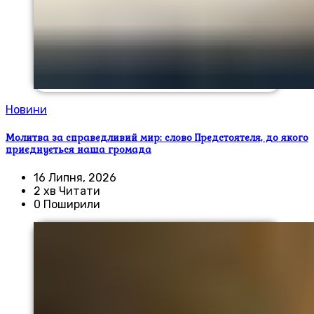
Новини
Молитва за справедливий мир: слово Предстоятеля, до якого
приєднується наша громада
16 Липня, 2026
2 хв Читати
0 Поширили