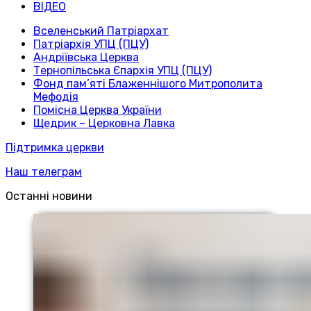
ВІДЕО
Вселенський Патріархат
Патріархія УПЦ (ПЦУ)
Андріївська Церква
Тернопільська Єпархія УПЦ (ПЦУ)
Фонд пам’яті Блаженнішого Митрополита
Мефодія
Помісна Церква України
Щедрик – Церковна Лавка
Підтримка церкви
Наш телеграм
Останні новини