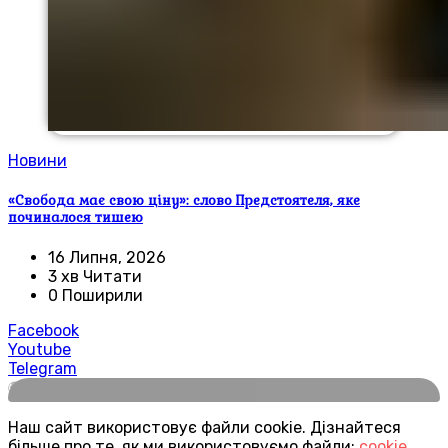
Новини
«Свобода має свою ціну»: слово Предстоятеля, яке
починалося тишею
16 Липня, 2026
3 хв Читати
0 Поширили
Facebook
Youtube
Telegram
🌍
Наш сайт використовує файли cookie. Дізнайтеся
більше про те, як ми використовуємо файли:
cookie