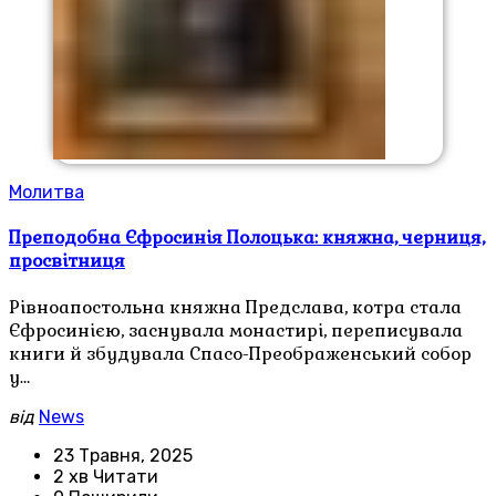
Молитва
Преподобна Єфросинія Полоцька: княжна, черниця,
просвітниця
Рівноапостольна княжна Предслава, котра стала
Єфросинією, заснувала монастирі, переписувала
книги й збудувала Спасо-Преображенський собор
у…
від
News
23 Травня, 2025
2 хв Читати