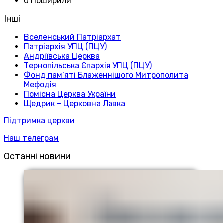
0 Поширили
Інші
Вселенський Патріархат
Патріархія УПЦ (ПЦУ)
Андріївська Церква
Тернопільська Єпархія УПЦ (ПЦУ)
Фонд пам’яті Блаженнішого Митрополита
Мефодія
Помісна Церква України
Щедрик – Церковна Лавка
Підтримка церкви
Наш телеграм
Останні новини