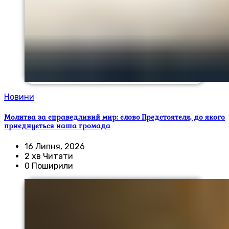
Новини
Молитва за справедливий мир: слово Предстоятеля, до якого
приєднується наша громада
16 Липня, 2026
2 хв Читати
0 Поширили