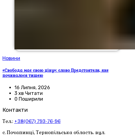
Новини
«Свобода має свою ціну»: слово Предстоятеля, яке
починалося тишею
16 Липня, 2026
3 хв Читати
0 Поширили
Контакти
Тел.:
+38(067) 793-76-96
с. Почапинці, Тернопільська область. вул.