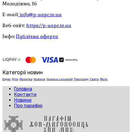
Молодіжна, 1б
E-mail:
info@p-uapc.te.ua
Веб-сайт:
https://p-uapc.te.ua
Інфо:
Публічна оферта
Категорії новин
Відео
Діти
Молитва
Новини
Новини з єпархій
Проповіді
Свята
Фото
Головна
Контакти
Новини
Про парафію