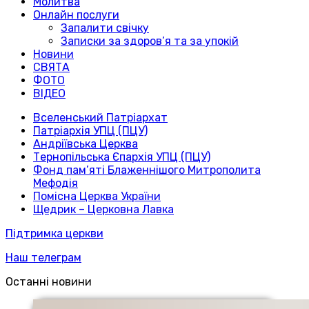
Молитва
Онлайн послуги
Запалити свічку
Записки за здоров’я та за упокій
Новини
СВЯТА
ФОТО
ВІДЕО
Вселенський Патріархат
Патріархія УПЦ (ПЦУ)
Андріївська Церква
Тернопільська Єпархія УПЦ (ПЦУ)
Фонд пам’яті Блаженнішого Митрополита
Мефодія
Помісна Церква України
Щедрик – Церковна Лавка
Підтримка церкви
Наш телеграм
Останні новини