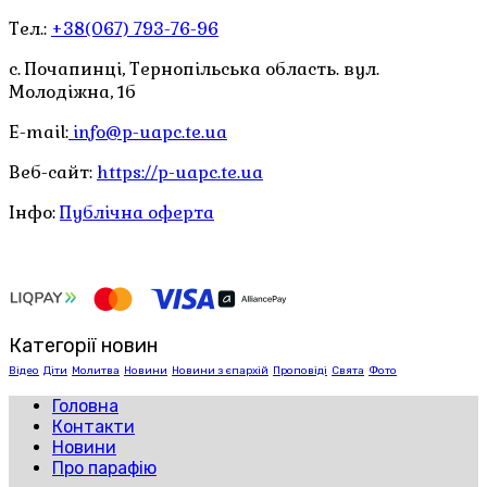
Тел.:
+38(067) 793-76-96
с. Почапинці, Тернопільська область. вул.
Молодіжна, 1б
E-mail:
info@p-uapc.te.ua
Веб-сайт:
https://p-uapc.te.ua
Інфо:
Публічна оферта
Категорії новин
Відео
Діти
Молитва
Новини
Новини з єпархій
Проповіді
Свята
Фото
Головна
Контакти
Новини
Про парафію