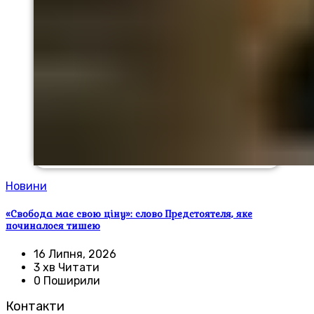
Новини
«Свобода має свою ціну»: слово Предстоятеля, яке
починалося тишею
16 Липня, 2026
3 хв Читати
0 Поширили
Контакти