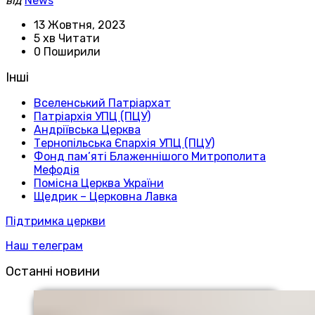
від
News
13 Жовтня, 2023
5 хв Читати
0 Поширили
Інші
Вселенський Патріархат
Патріархія УПЦ (ПЦУ)
Андріївська Церква
Тернопільська Єпархія УПЦ (ПЦУ)
Фонд пам’яті Блаженнішого Митрополита
Мефодія
Помісна Церква України
Щедрик – Церковна Лавка
Підтримка церкви
Наш телеграм
Останні новини