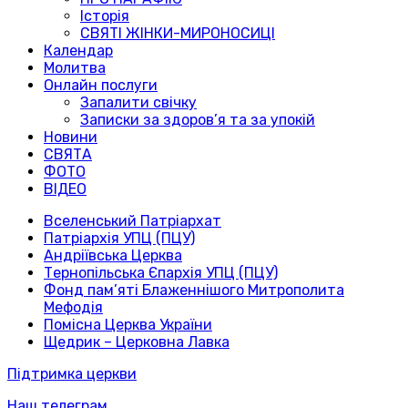
Історія
СВЯТІ ЖІНКИ-МИРОНОСИЦІ
Календар
Молитва
Онлайн послуги
Запалити свічку
Записки за здоров’я та за упокій
Новини
СВЯТА
ФОТО
ВІДЕО
Вселенський Патріархат
Патріархія УПЦ (ПЦУ)
Андріївська Церква
Тернопільська Єпархія УПЦ (ПЦУ)
Фонд пам’яті Блаженнішого Митрополита
Мефодія
Помісна Церква України
Щедрик – Церковна Лавка
Підтримка церкви
Наш телеграм