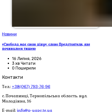
Новини
«Свобода має свою ціну»: слово Предстоятеля, яке
починалося тишею
16 Липня, 2026
3 хв Читати
0 Поширили
Контакти
Тел.:
+38(067) 793-76-96
с. Почапинці, Тернопільська область. вул.
Молодіжна, 1б
E-mail:
info@p-uapc.te.ua