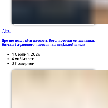
Діти
Про що наші діти питають Бога: нотатки священника,
батька і духовного наставника недільної школи
4 Серпня, 2026
4 хв Читати
0 Поширили