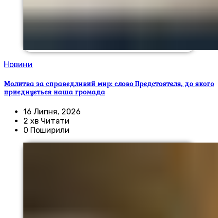
Новини
Молитва за справедливий мир: слово Предстоятеля, до якого
приєднується наша громада
16 Липня, 2026
2 хв Читати
0 Поширили