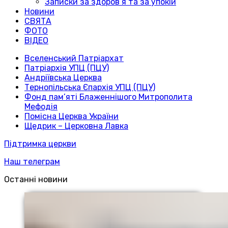
Записки за здоров’я та за упокій
Новини
СВЯТА
ФОТО
ВІДЕО
Вселенський Патріархат
Патріархія УПЦ (ПЦУ)
Андріївська Церква
Тернопільська Єпархія УПЦ (ПЦУ)
Фонд пам’яті Блаженнішого Митрополита
Мефодія
Помісна Церква України
Щедрик – Церковна Лавка
Підтримка церкви
Наш телеграм
Останні новини