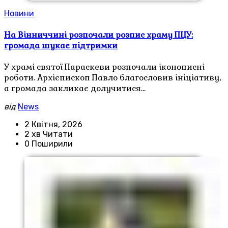
Новини
На Вінниччині розпочали розпис храму ПЦУ:
громада шукає підтримки
У храмі святої Параскеви розпочали іконописні
роботи. Архієпископ Павло благословив ініціативу,
а громада закликає долучитися…
від
News
2 Квітня, 2026
2 хв Читати
0 Поширили