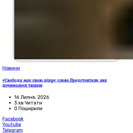
Новини
«Свобода має свою ціну»: слово Предстоятеля, яке
починалося тишею
16 Липня, 2026
3 хв Читати
0 Поширили
Facebook
Youtube
Telegram