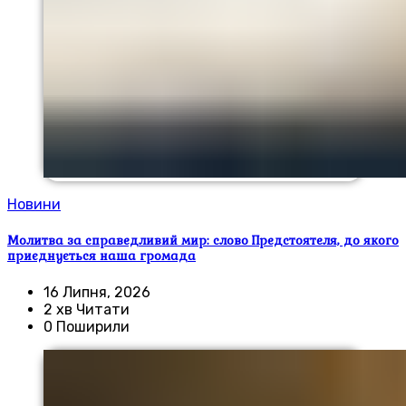
Новини
Молитва за справедливий мир: слово Предстоятеля, до якого
приєднується наша громада
16 Липня, 2026
2 хв Читати
0 Поширили