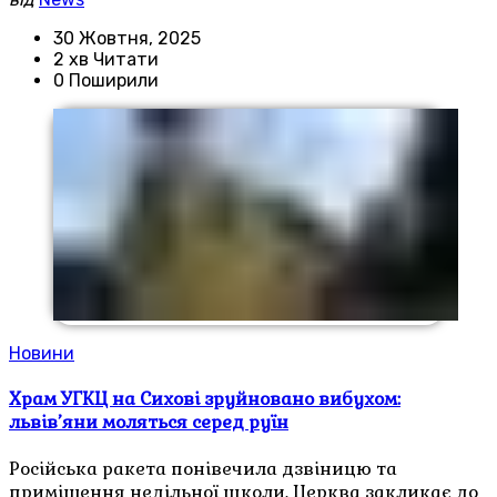
30 Жовтня, 2025
2 хв Читати
0 Поширили
Новини
Храм УГКЦ на Сихові зруйновано вибухом:
львів’яни моляться серед руїн
Російська ракета понівечила дзвіницю та
приміщення недільної школи. Церква закликає до