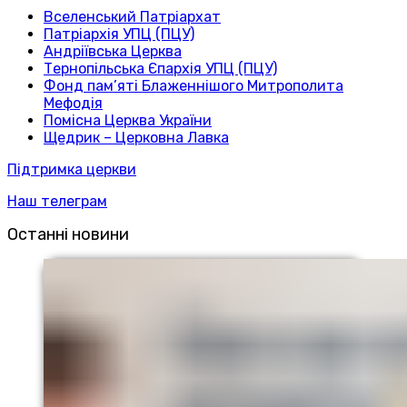
Вселенський Патріархат
Патріархія УПЦ (ПЦУ)
Андріївська Церква
Тернопільська Єпархія УПЦ (ПЦУ)
Фонд пам’яті Блаженнішого Митрополита
Мефодія
Помісна Церква України
Щедрик – Церковна Лавка
Підтримка церкви
Наш телеграм
Останні новини