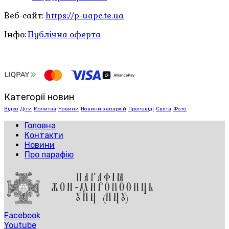
Веб-сайт:
https://p-uapc.te.ua
Інфо:
Публічна оферта
Категорії новин
Відео
Діти
Молитва
Новини
Новини з єпархій
Проповіді
Свята
Фото
Головна
Контакти
Новини
Про парафію
Facebook
Youtube