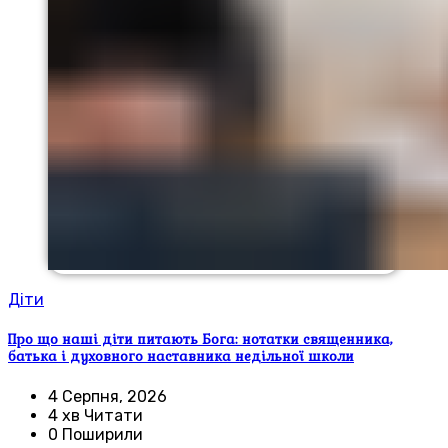
Діти
Про що наші діти питають Бога: нотатки священника,
батька і духовного наставника недільної школи
4 Серпня, 2026
4 хв Читати
0 Поширили