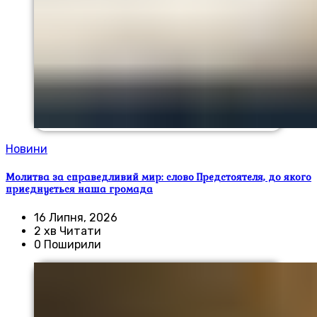
Новини
Молитва за справедливий мир: слово Предстоятеля, до якого
приєднується наша громада
16 Липня, 2026
2 хв Читати
0 Поширили