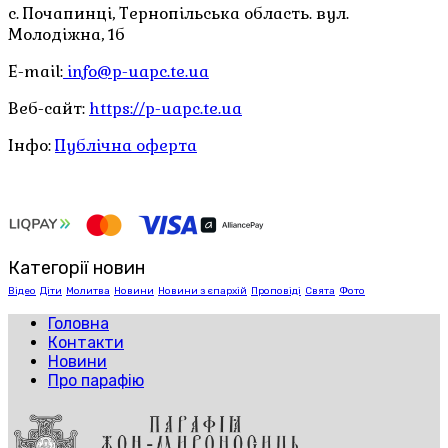
с. Почапинці, Тернопільська область. вул.
Молодіжна, 1б
E-mail:
info@p-uapc.te.ua
Веб-сайт:
https://p-uapc.te.ua
Інфо:
Публічна оферта
Категорії новин
Відео
Діти
Молитва
Новини
Новини з єпархій
Проповіді
Свята
Фото
Головна
Контакти
Новини
Про парафію