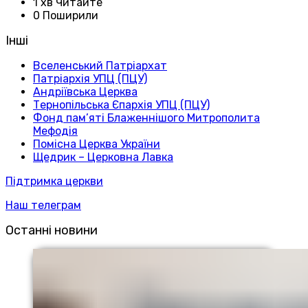
1 хв Читайте
0 Поширили
Інші
Вселенський Патріархат
Патріархія УПЦ (ПЦУ)
Андріївська Церква
Тернопільська Єпархія УПЦ (ПЦУ)
Фонд пам’яті Блаженнішого Митрополита
Мефодія
Помісна Церква України
Щедрик – Церковна Лавка
Підтримка церкви
Наш телеграм
Останні новини