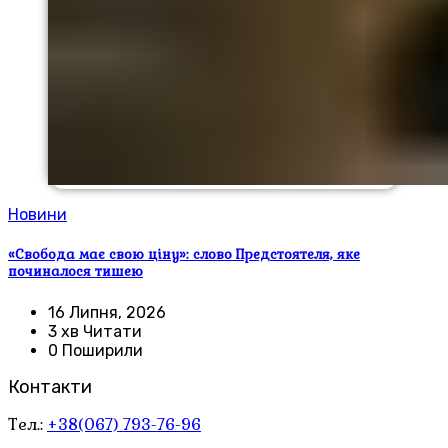
Новини
«Свобода має свою ціну»: слово Предстоятеля, яке
починалося тишею
16 Липня, 2026
3 хв Читати
0 Поширили
Контакти
Тел.:
+38(067) 793-76-96