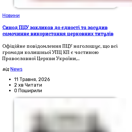
Новини
Синод ПЦУ закликав до єдності та засудив
самочинне використання церковних титулів
Офіційне повідомлення ПЦУ наголошує, що всі
громади колишньої УПЦ КП є частиною
Православної Церкви України,…
від
News
11 Травня, 2026
2 хв Читати
0 Поширили