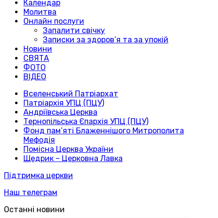
Календар
Молитва
Онлайн послуги
Запалити свічку
Записки за здоров’я та за упокій
Новини
СВЯТА
ФОТО
ВІДЕО
Вселенський Патріархат
Патріархія УПЦ (ПЦУ)
Андріївська Церква
Тернопільська Єпархія УПЦ (ПЦУ)
Фонд пам’яті Блаженнішого Митрополита
Мефодія
Помісна Церква України
Щедрик – Церковна Лавка
Підтримка церкви
Наш телеграм
Останні новини