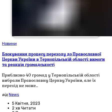
Новини
Блокування процесу переходу до Православної
Церкви України в Тернопільській області: вимоги
та реакція громадськості
Приблизно 40 громад у Тернопільській області
вибрали Православну Церкву України, але їх
перехід не може…
від
News
5 Квітня, 2023
2 хв Читати