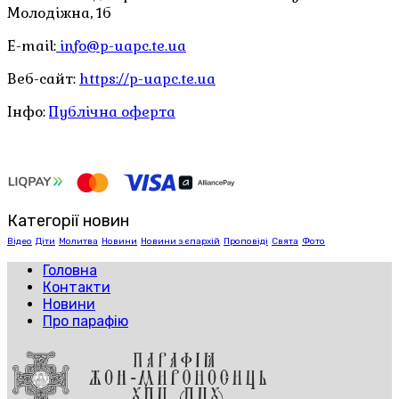
Молодіжна, 1б
E-mail:
info@p-uapc.te.ua
Веб-сайт:
https://p-uapc.te.ua
Інфо:
Публічна оферта
Категорії новин
Відео
Діти
Молитва
Новини
Новини з єпархій
Проповіді
Свята
Фото
Головна
Контакти
Новини
Про парафію