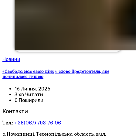
Новини
«Свобода має свою ціну»: слово Предстоятеля, яке
починалося тишею
16 Липня, 2026
3 хв Читати
0 Поширили
Контакти
Тел.:
+38(067) 793-76-96
с. Почапинці, Тернопільська область. вул.