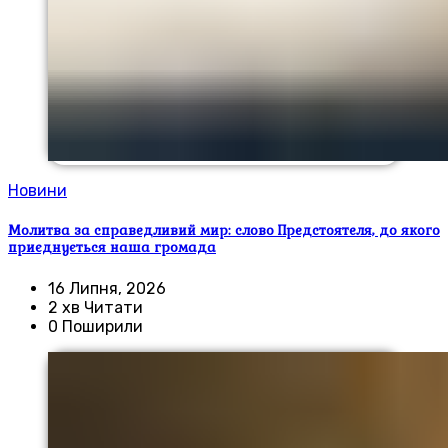
Новини
Молитва за справедливий мир: слово Предстоятеля, до якого
приєднується наша громада
16 Липня, 2026
2 хв Читати
0 Поширили