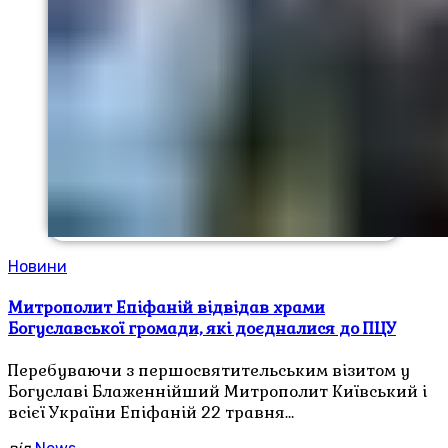
Новини
Митрополит Епіфаній відвідав храми
Богуславської громади, які доєдналися до ПЦУ
Перебуваючи з першосвятительським візитом у
Богуславі Блаженнійший Митрополит Київський і
всієї України Епіфаній 22 травня…