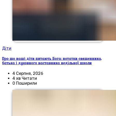
Діти
Про що наші діти питають Бога: нотатки священника,
батька і духовного наставника недільної школи
4 Серпня, 2026
4 хв Читати
0 Поширили