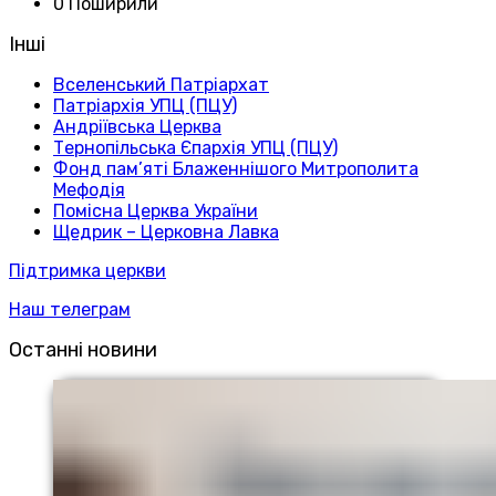
0 Поширили
Інші
Вселенський Патріархат
Патріархія УПЦ (ПЦУ)
Андріївська Церква
Тернопільська Єпархія УПЦ (ПЦУ)
Фонд пам’яті Блаженнішого Митрополита
Мефодія
Помісна Церква України
Щедрик – Церковна Лавка
Підтримка церкви
Наш телеграм
Останні новини