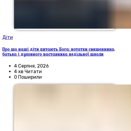
Діти
Про що наші діти питають Бога: нотатки священника,
батька і духовного наставника недільної школи
4 Серпня, 2026
4 хв Читати
0 Поширили