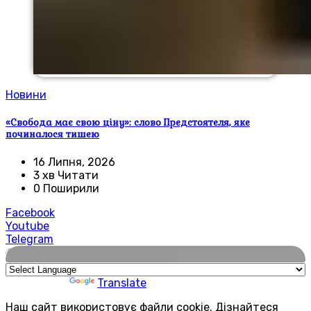
Новини
«Свобода має свою ціну»: слово Предстоятеля, яке
починалося тишею
16 Липня, 2026
3 хв Читати
0 Поширили
Facebook
Youtube
Telegram
🌍
Powered by
Translate
Наш сайт використовує файли cookie. Дізнайтеся