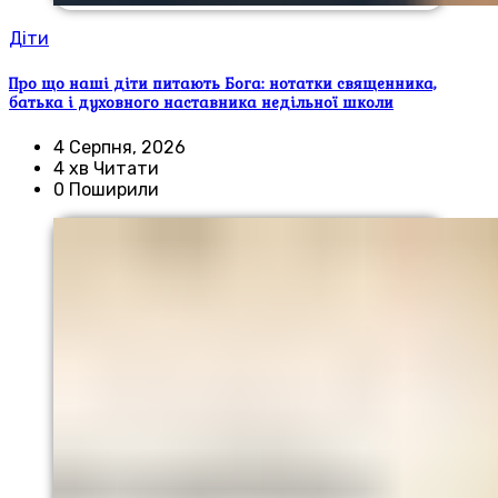
Діти
Про що наші діти питають Бога: нотатки священника,
батька і духовного наставника недільної школи
4 Серпня, 2026
4 хв Читати
0 Поширили