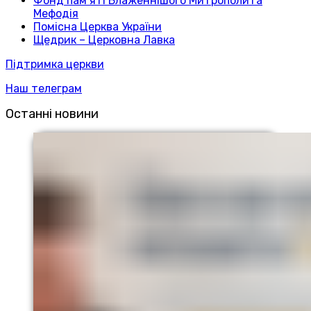
Фонд пам’яті Блаженнішого Митрополита
Мефодія
Помісна Церква України
Щедрик – Церковна Лавка
Підтримка церкви
Наш телеграм
Останні новини