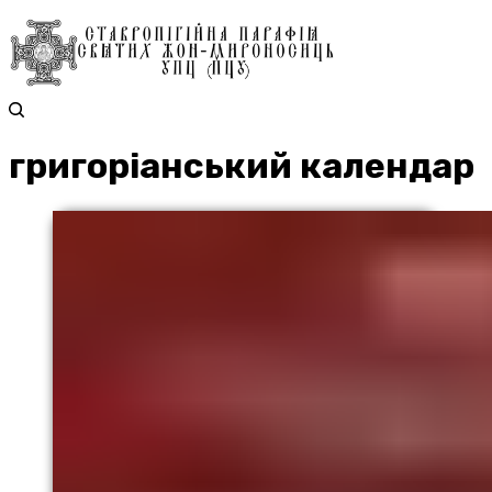
григоріанський календар