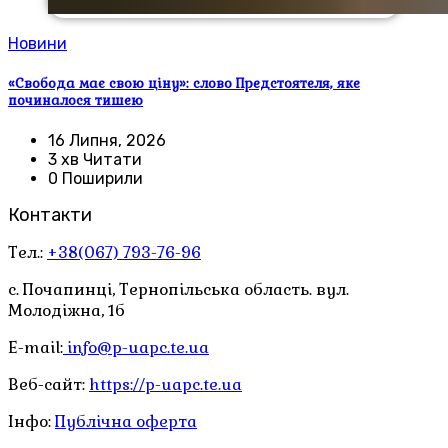
Новини
«Свобода має свою ціну»: слово Предстоятеля, яке
починалося тишею
16 Липня, 2026
3 хв Читати
0 Поширили
Контакти
Тел.:
+38(067) 793-76-96
с. Почапинці, Тернопільська область. вул.
Молодіжна, 1б
E-mail:
info@p-uapc.te.ua
Веб-сайт:
https://p-uapc.te.ua
Інфо:
Публічна оферта