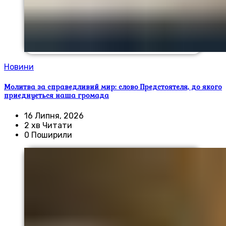
Новини
Молитва за справедливий мир: слово Предстоятеля, до якого
приєднується наша громада
16 Липня, 2026
2 хв Читати
0 Поширили