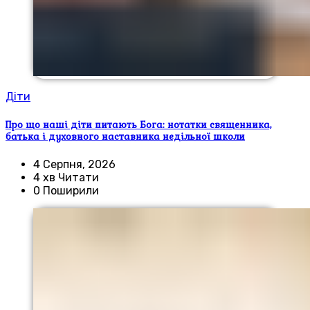
Діти
Про що наші діти питають Бога: нотатки священника,
батька і духовного наставника недільної школи
4 Серпня, 2026
4 хв Читати
0 Поширили