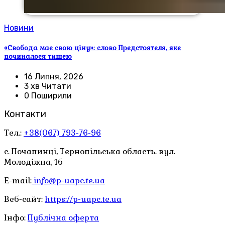
Новини
«Свобода має свою ціну»: слово Предстоятеля, яке
починалося тишею
16 Липня, 2026
3 хв Читати
0 Поширили
Контакти
Тел.:
+38(067) 793-76-96
с. Почапинці, Тернопільська область. вул.
Молодіжна, 1б
E-mail:
info@p-uapc.te.ua
Веб-сайт:
https://p-uapc.te.ua
Інфо:
Публічна оферта