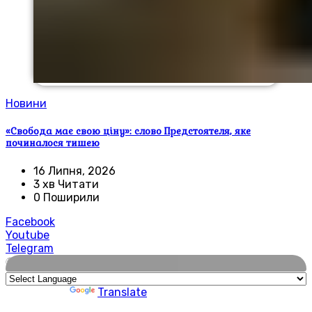
Новини
«Свобода має свою ціну»: слово Предстоятеля, яке
починалося тишею
16 Липня, 2026
3 хв Читати
0 Поширили
Facebook
Youtube
Telegram
🌍
Powered by
Translate