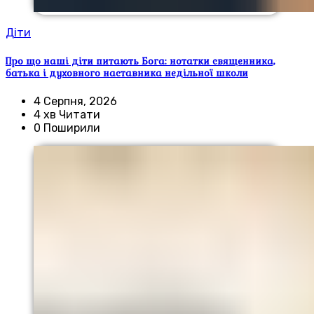
Діти
Про що наші діти питають Бога: нотатки священника,
батька і духовного наставника недільної школи
4 Серпня, 2026
4 хв Читати
0 Поширили