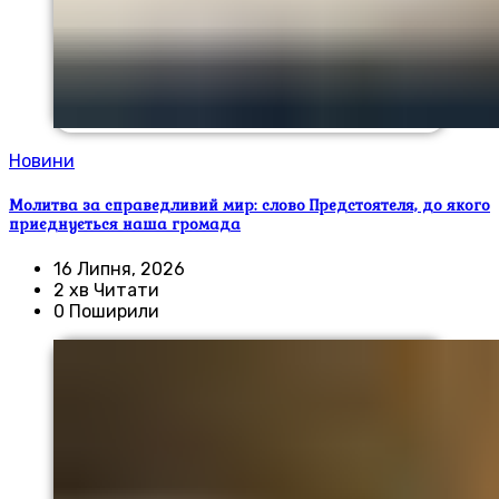
Новини
Молитва за справедливий мир: слово Предстоятеля, до якого
приєднується наша громада
16 Липня, 2026
2 хв Читати
0 Поширили