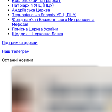
Вселенський Патріархат
Патріархія УПЦ (ПЦУ)
Андріївська Церква
Тернопільська Єпархія УПЦ (ПЦУ)
Фонд пам’яті Блаженнішого Митрополита
Мефодія
Помісна Церква України
Щедрик – Церковна Лавка
Підтримка церкви
Наш телеграм
Останні новини