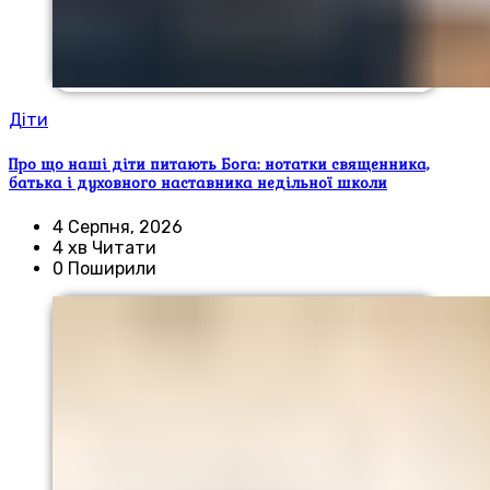
Діти
Про що наші діти питають Бога: нотатки священника,
батька і духовного наставника недільної школи
4 Серпня, 2026
4 хв Читати
0 Поширили