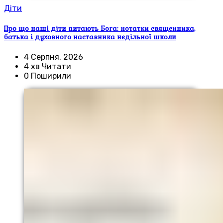
Діти
Про що наші діти питають Бога: нотатки священника,
батька і духовного наставника недільної школи
4 Серпня, 2026
4 хв Читати
0 Поширили