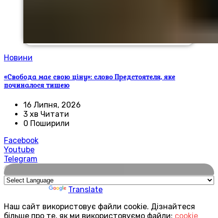
Новини
«Свобода має свою ціну»: слово Предстоятеля, яке
починалося тишею
16 Липня, 2026
3 хв Читати
0 Поширили
Facebook
Youtube
Telegram
🌍
Powered by
Translate
Наш сайт використовує файли cookie. Дізнайтеся
більше про те, як ми використовуємо файли:
cookie