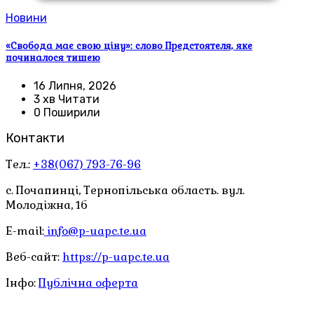
Новини
«Свобода має свою ціну»: слово Предстоятеля, яке
починалося тишею
16 Липня, 2026
3 хв Читати
0 Поширили
Контакти
Тел.:
+38(067) 793-76-96
с. Почапинці, Тернопільська область. вул.
Молодіжна, 1б
E-mail:
info@p-uapc.te.ua
Веб-сайт:
https://p-uapc.te.ua
Інфо:
Публічна оферта