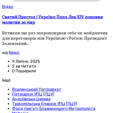
Відео
Святий Престол і Україна: Папа Лев XIV поновив
молитви за мир
Ватикан ще раз запропонував себе як майданчик
для переговорів між Україною і Росією. Президент
Зеленський…
від
News
9 Липня, 2025
2 хв Читати
0 Поширили
Інші
Вселенський Патріархат
Патріархія УПЦ (ПЦУ)
Андріївська Церква
Тернопільська Єпархія УПЦ (ПЦУ)
Фонд пам’яті Блаженнішого Митрополита