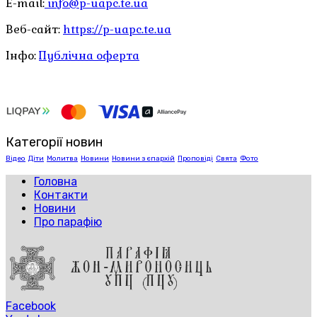
E-mail:
info@p-uapc.te.ua
Веб-сайт:
https://p-uapc.te.ua
Інфо:
Публічна оферта
Категорії новин
Відео
Діти
Молитва
Новини
Новини з єпархій
Проповіді
Свята
Фото
Головна
Контакти
Новини
Про парафію
Facebook