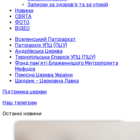
Записки за здоров’я та за упокій
Новини
СВЯТА
ФОТО
ВІДЕО
Вселенський Патріархат
Патріархія УПЦ (ПЦУ)
Андріївська Церква
Тернопільська Єпархія УПЦ (ПЦУ)
Фонд пам’яті Блаженнішого Митрополита
Мефодія
Помісна Церква України
Щедрик – Церковна Лавка
Підтримка церкви
Наш телеграм
Останні новини