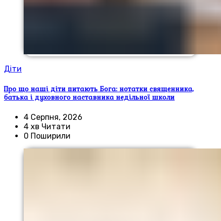
Діти
Про що наші діти питають Бога: нотатки священника,
батька і духовного наставника недільної школи
4 Серпня, 2026
4 хв Читати
0 Поширили