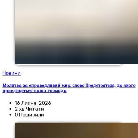
Новини
Молитва за справедливий мир: слово Предстоятеля, до якого
приєднується наша громада
16 Липня, 2026
2 хв Читати
0 Поширили