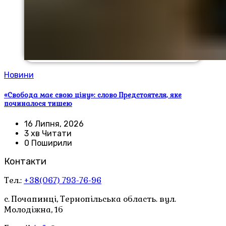
Новини
«Свобода має свою ціну»: слово Предстоятеля, яке
починалося тишею
16 Липня, 2026
3 хв Читати
0 Поширили
Контакти
Тел.:
+38(067) 793-76-96
с. Почапинці, Тернопільська область. вул.
Молодіжна, 1б