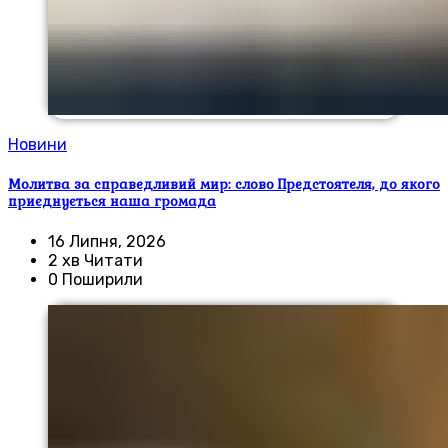
Новини
Молитва за справедливий мир: слово Предстоятеля, до якого
приєднується наша громада
16 Липня, 2026
2 хв Читати
0 Поширили