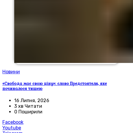
Новини
«Свобода має свою ціну»: слово Предстоятеля, яке
починалося тишею
16 Липня, 2026
3 хв Читати
0 Поширили
Facebook
Youtube