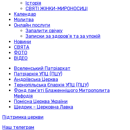
Історія
СВЯТІ ЖІНКИ-МИРОНОСИЦІ
Календар
Молитва
Онлайн послуги
Запалити свічку
Записки за здоров’я та за упокій
Новини
СВЯТА
ФОТО
ВІДЕО
Вселенський Патріархат
Патріархія УПЦ (ПЦУ)
Андріївська Церква
Тернопільська Єпархія УПЦ (ПЦУ)
Фонд пам’яті Блаженнішого Митрополита
Мефодія
Помісна Церква України
Щедрик – Церковна Лавка
Підтримка церкви
Наш телеграм