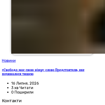
Новини
«Свобода має свою ціну»: слово Предстоятеля, яке
починалося тишею
16 Липня, 2026
3 хв Читати
0 Поширили
Контакти