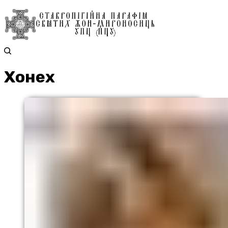
Хонех