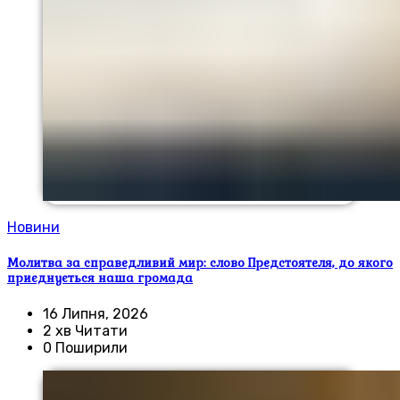
Новини
Молитва за справедливий мир: слово Предстоятеля, до якого
приєднується наша громада
16 Липня, 2026
2 хв Читати
0 Поширили