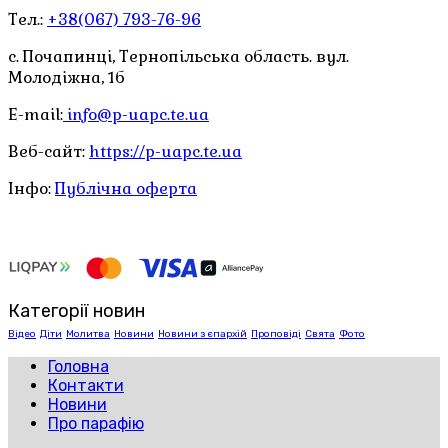
Тел.:
+38(067) 793-76-96
с. Почапинці, Тернопільська область. вул.
Молодіжна, 1б
E-mail:
info@p-uapc.te.ua
Веб-сайт:
https://p-uapc.te.ua
Інфо:
Публічна оферта
Категорії новин
Відео
Діти
Молитва
Новини
Новини з єпархій
Проповіді
Свята
Фото
Головна
Контакти
Новини
Про парафію