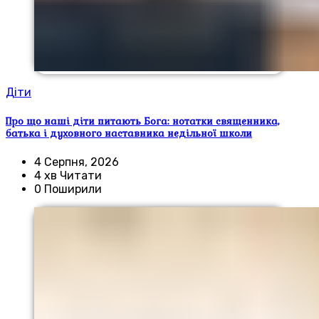
Діти
Про що наші діти питають Бога: нотатки священника,
батька і духовного наставника недільної школи
4 Серпня, 2026
4 хв Читати
0 Поширили