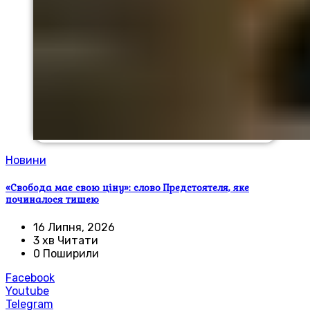
Новини
«Свобода має свою ціну»: слово Предстоятеля, яке
починалося тишею
16 Липня, 2026
3 хв Читати
0 Поширили
Facebook
Youtube
Telegram