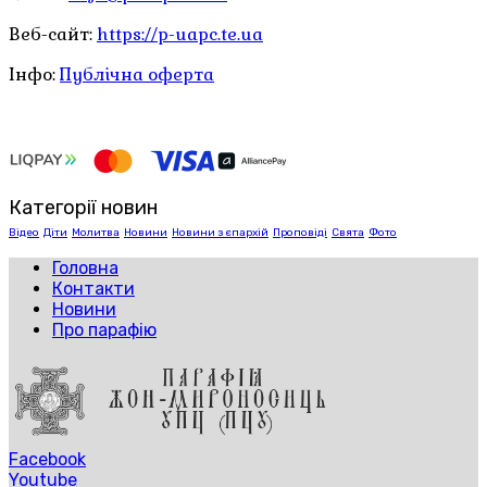
Веб-сайт:
https://p-uapc.te.ua
Інфо:
Публічна оферта
Категорії новин
Відео
Діти
Молитва
Новини
Новини з єпархій
Проповіді
Свята
Фото
Головна
Контакти
Новини
Про парафію
Facebook
Youtube