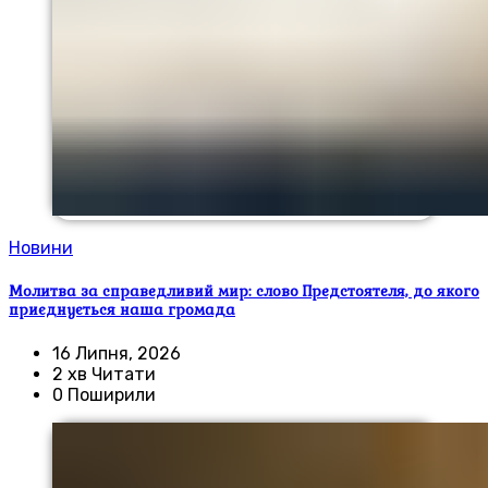
Новини
Молитва за справедливий мир: слово Предстоятеля, до якого
приєднується наша громада
16 Липня, 2026
2 хв Читати
0 Поширили