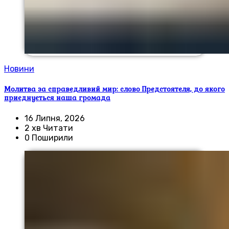
Новини
Молитва за справедливий мир: слово Предстоятеля, до якого
приєднується наша громада
16 Липня, 2026
2 хв Читати
0 Поширили