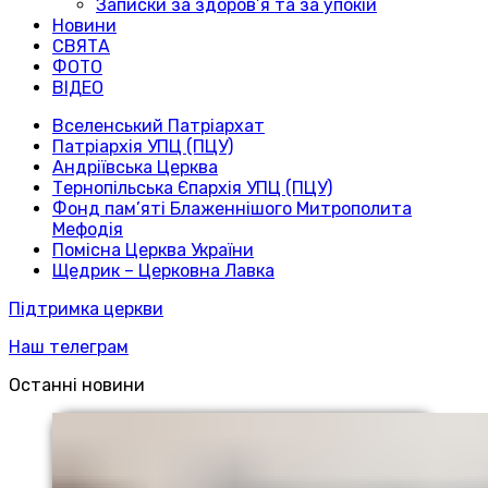
Записки за здоров’я та за упокій
Новини
СВЯТА
ФОТО
ВІДЕО
Вселенський Патріархат
Патріархія УПЦ (ПЦУ)
Андріївська Церква
Тернопільська Єпархія УПЦ (ПЦУ)
Фонд пам’яті Блаженнішого Митрополита
Мефодія
Помісна Церква України
Щедрик – Церковна Лавка
Підтримка церкви
Наш телеграм
Останні новини