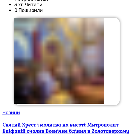
3 хв Читати
0 Поширили
Новини
Святий Хрест і молитва на висоті: Митрополит
Епіфаній очолив Всенічне бдіння в Золотоверхому