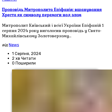
Проповідь Митрополита Епіфанія: вшанування
Хреста як символу перемоги над злом
Митрополит Київський і всієї України Епіфаній 1
серпня 2024 року виголосив проповідь у Свято-
Михайлівському Золотоверхому…
від
News
1 Серпня, 2024
2 хв Читати
0 Поширили