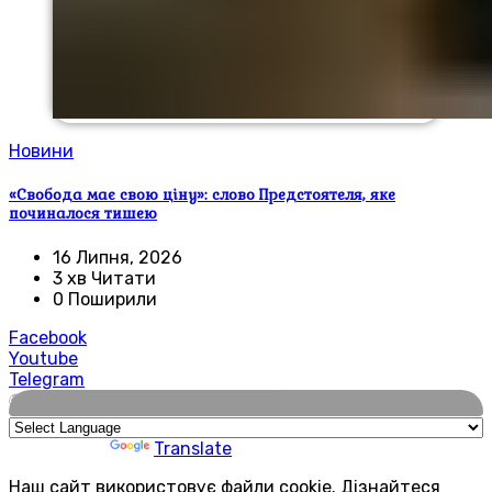
Новини
«Свобода має свою ціну»: слово Предстоятеля, яке
починалося тишею
16 Липня, 2026
3 хв Читати
0 Поширили
Facebook
Youtube
Telegram
🌍
Powered by
Translate
Наш сайт використовує файли cookie. Дізнайтеся