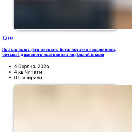
Діти
Про що наші діти питають Бога: нотатки священника,
батька і духовного наставника недільної школи
4 Серпня, 2026
4 хв Читати
0 Поширили