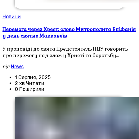
Новини
Перемога через Хрест: слово Митрополита Епіфанія
у день святих Маккавеїв
У проповіді до свята Предстоятель ПЦУ говорить
про перемогу над злом у Христі та боротьбу…
від
News
1 Серпня, 2025
2 хв Читати
0 Поширили