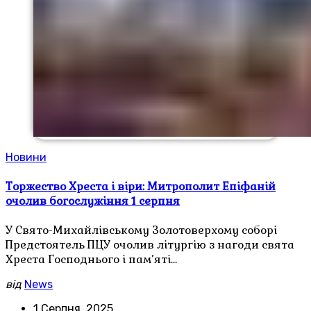
Новини
Торжество Хреста і віри: Митрополит Епіфаній
очолив богослужіння 1 серпня
У Свято-Михайлівському Золотоверхому соборі
Предстоятель ПЦУ очолив літургію з нагоди свята
Хреста Господнього і пам’яті…
від
News
1 Серпня, 2025