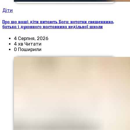
Діти
Про що наші діти питають Бога: нотатки священника,
батька і духовного наставника недільної школи
4 Серпня, 2026
4 хв Читати
0 Поширили