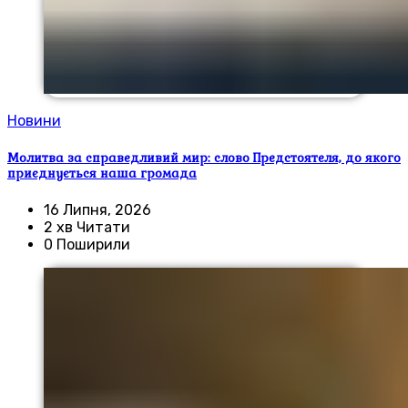
Новини
Молитва за справедливий мир: слово Предстоятеля, до якого
приєднується наша громада
16 Липня, 2026
2 хв Читати
0 Поширили