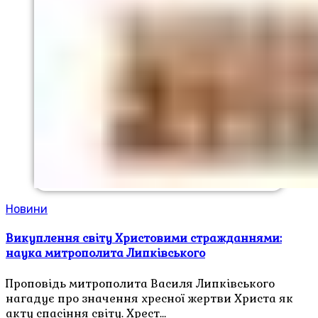
Новини
Викуплення світу Христовими стражданнями:
наука митрополита Липківського
Проповідь митрополита Василя Липківського
нагадує про значення хресної жертви Христа як
акту спасіння світу. Хрест…