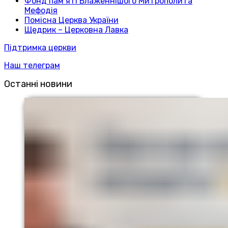
Фонд пам’яті Блаженнішого Митрополита
Мефодія
Помісна Церква України
Щедрик – Церковна Лавка
Підтримка церкви
Наш телеграм
Останні новини