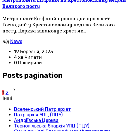
Митрополита Епіфанія на Хрестопоклонну неділю
Великого посту
Митрополит Епіфаній проповідає про хрест
Господній у Хрестопоклонну неділю Великого
посту. Церква вшановує хрест як…
від
News
19 Березня, 2023
4 хв Читати
0 Поширили
Posts pagination
1
2
Інші
Вселенський Патріархат
Патріархія УПЦ (ПЦУ)
Андріївська Церква
Тернопільська Єпархія УПЦ (ПЦУ)