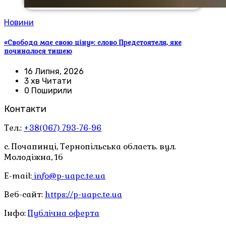
Новини
«Свобода має свою ціну»: слово Предстоятеля, яке
починалося тишею
16 Липня, 2026
3 хв Читати
0 Поширили
Контакти
Тел.:
+38(067) 793-76-96
с. Почапинці, Тернопільська область. вул.
Молодіжна, 1б
E-mail:
info@p-uapc.te.ua
Веб-сайт:
https://p-uapc.te.ua
Інфо:
Публічна оферта