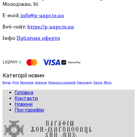
Молодіжна, 1б
E-mail:
info@p-uapc.te.ua
Веб-сайт:
https://p-uapc.te.ua
Інфо:
Публічна оферта
Категорії новин
Відео
Діти
Молитва
Новини
Новини з єпархій
Проповіді
Свята
Фото
Головна
Контакти
Новини
Про парафію