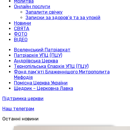
Молитва
Онлайн послуги
Запалити свічку
Записки за здоров’я та за упокій
Новини
СВЯТА
ФОТО
ВІДЕО
Вселенський Патріархат
Патріархія УПЦ (ПЦУ)
Андріївська Церква
Тернопільська Єпархія УПЦ (ПЦУ)
Фонд пам’яті Блаженнішого Митрополита
Мефодія
Помісна Церква України
Щедрик – Церковна Лавка
Підтримка церкви
Наш телеграм
Останні новини