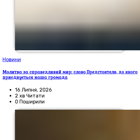
Новини
Молитва за справедливий мир: слово Предстоятеля, до якого
приєднується наша громада
16 Липня, 2026
2 хв Читати
0 Поширили