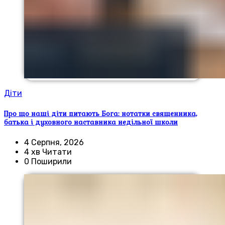
Діти
Про що наші діти питають Бога: нотатки священника,
батька і духовного наставника недільної школи
4 Серпня, 2026
4 хв Читати
0 Поширили