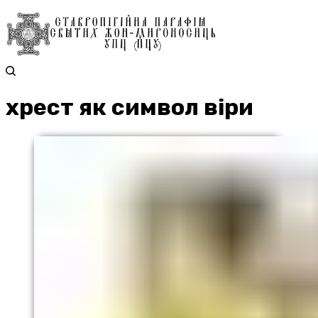
хрест як символ віри