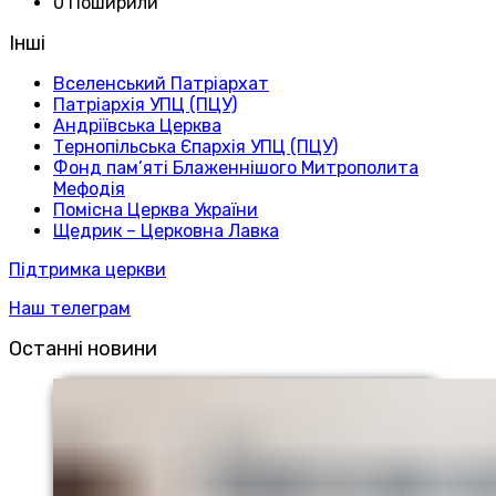
0 Поширили
Інші
Вселенський Патріархат
Патріархія УПЦ (ПЦУ)
Андріївська Церква
Тернопільська Єпархія УПЦ (ПЦУ)
Фонд пам’яті Блаженнішого Митрополита
Мефодія
Помісна Церква України
Щедрик – Церковна Лавка
Підтримка церкви
Наш телеграм
Останні новини