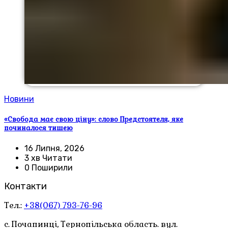
Новини
«Свобода має свою ціну»: слово Предстоятеля, яке
починалося тишею
16 Липня, 2026
3 хв Читати
0 Поширили
Контакти
Тел.:
+38(067) 793-76-96
с. Почапинці, Тернопільська область. вул.