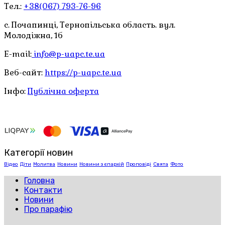
Тел.:
+38(067) 793-76-96
с. Почапинці, Тернопільська область. вул.
Молодіжна, 1б
E-mail:
info@p-uapc.te.ua
Веб-сайт:
https://p-uapc.te.ua
Інфо:
Публічна оферта
Категорії новин
Відео
Діти
Молитва
Новини
Новини з єпархій
Проповіді
Свята
Фото
Головна
Контакти
Новини
Про парафію