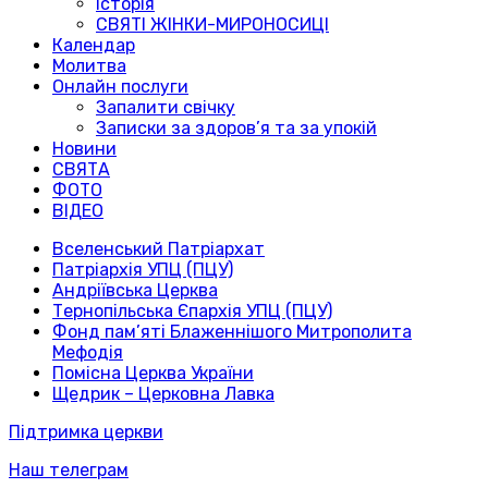
Історія
СВЯТІ ЖІНКИ-МИРОНОСИЦІ
Календар
Молитва
Онлайн послуги
Запалити свічку
Записки за здоров’я та за упокій
Новини
СВЯТА
ФОТО
ВІДЕО
Вселенський Патріархат
Патріархія УПЦ (ПЦУ)
Андріївська Церква
Тернопільська Єпархія УПЦ (ПЦУ)
Фонд пам’яті Блаженнішого Митрополита
Мефодія
Помісна Церква України
Щедрик – Церковна Лавка
Підтримка церкви
Наш телеграм