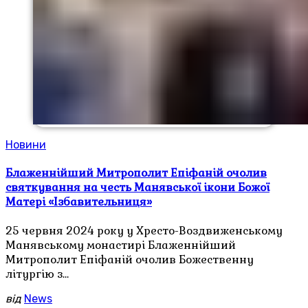
Новини
Блаженнійший Митрополит Епіфаній очолив
святкування на честь Манявської ікони Божої
Матері «Ізбавительниця»
25 червня 2024 року у Хресто-Воздвиженському
Манявському монастирі Блаженнійший
Митрополит Епіфаній очолив Божественну
літургію з…
від
News