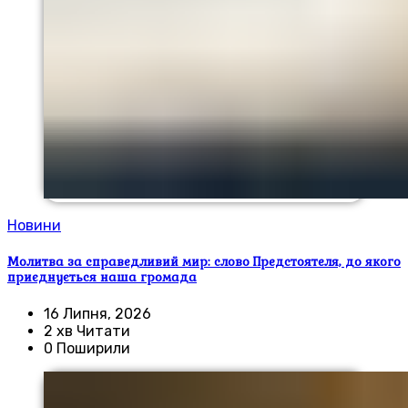
Новини
Молитва за справедливий мир: слово Предстоятеля, до якого
приєднується наша громада
16 Липня, 2026
2 хв Читати
0 Поширили