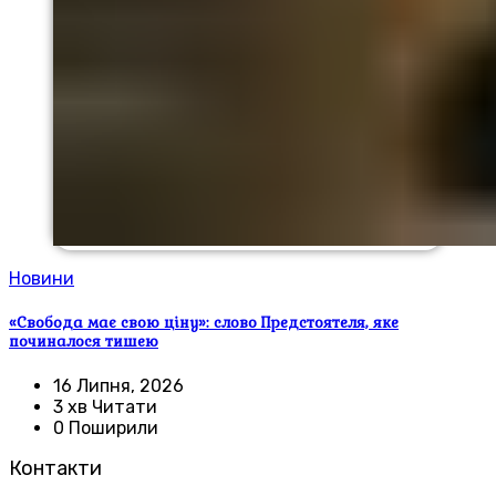
Новини
«Свобода має свою ціну»: слово Предстоятеля, яке
починалося тишею
16 Липня, 2026
3 хв Читати
0 Поширили
Контакти