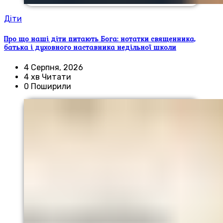
Діти
Про що наші діти питають Бога: нотатки священника,
батька і духовного наставника недільної школи
4 Серпня, 2026
4 хв Читати
0 Поширили