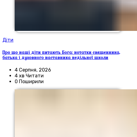
Діти
Про що наші діти питають Бога: нотатки священника,
батька і духовного наставника недільної школи
4 Серпня, 2026
4 хв Читати
0 Поширили