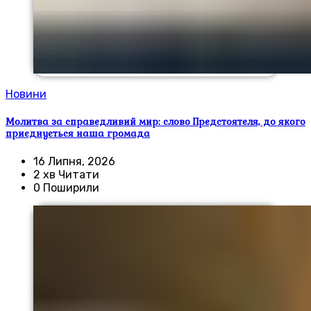
Новини
Молитва за справедливий мир: слово Предстоятеля, до якого
приєднується наша громада
16 Липня, 2026
2 хв Читати
0 Поширили