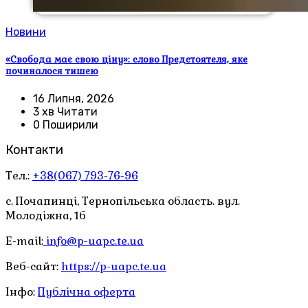
Новини
«Свобода має свою ціну»: слово Предстоятеля, яке
починалося тишею
16 Липня, 2026
3 хв Читати
0 Поширили
Контакти
Тел.:
+38(067) 793-76-96
с. Почапинці, Тернопільська область. вул.
Молодіжна, 1б
E-mail:
info@p-uapc.te.ua
Веб-сайт:
https://p-uapc.te.ua
Інфо:
Публічна оферта