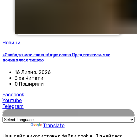
Новини
«Свобода має свою ціну»: слово Предстоятеля, яке
починалося тишею
16 Липня, 2026
3 хв Читати
0 Поширили
Facebook
Youtube
Telegram
🌍
Powered by
Translate
Наш сайт використовує файли cookie. Дізнайтеся