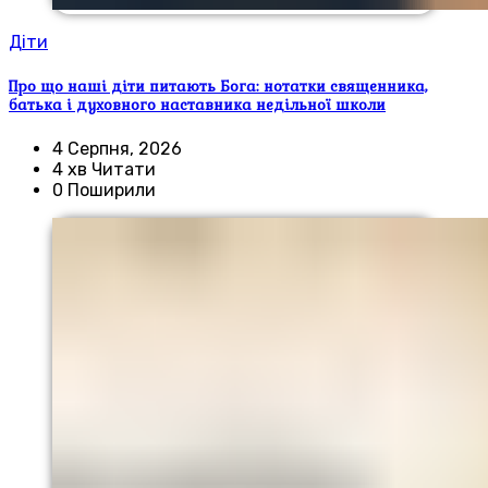
Діти
Про що наші діти питають Бога: нотатки священника,
батька і духовного наставника недільної школи
4 Серпня, 2026
4 хв Читати
0 Поширили