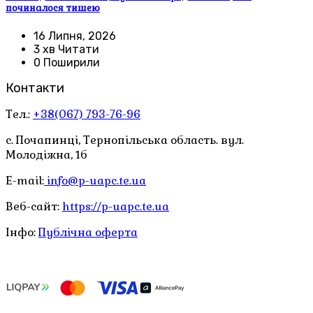
починалося тишею
16 Липня, 2026
3 хв Читати
0 Поширили
Контакти
Тел.:
+38(067) 793-76-96
с. Почапинці, Тернопільська область. вул.
Молодіжна, 1б
E-mail:
info@p-uapc.te.ua
Веб-сайт:
https://p-uapc.te.ua
Інфо:
Публічна оферта