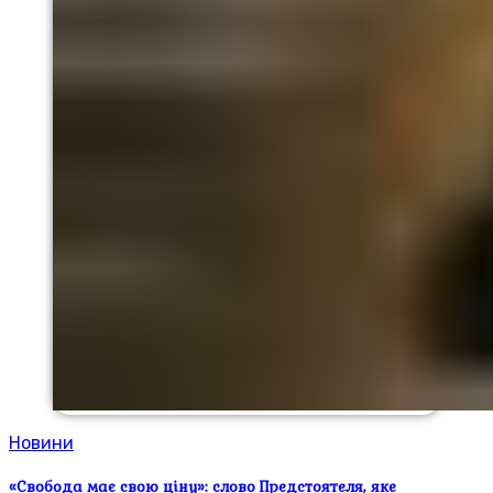
Новини
«Свобода має свою ціну»: слово Предстоятеля, яке