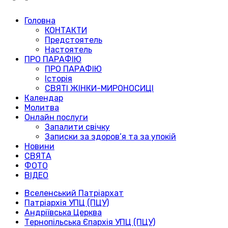
Головна
КОНТАКТИ
Предстоятель
Настоятель
ПРО ПАРАФІЮ
ПРО ПАРАФІЮ
Історія
СВЯТІ ЖІНКИ-МИРОНОСИЦІ
Календар
Молитва
Онлайн послуги
Запалити свічку
Записки за здоров’я та за упокій
Новини
СВЯТА
ФОТО
ВІДЕО
Вселенський Патріархат
Патріархія УПЦ (ПЦУ)
Андріївська Церква
Тернопільська Єпархія УПЦ (ПЦУ)