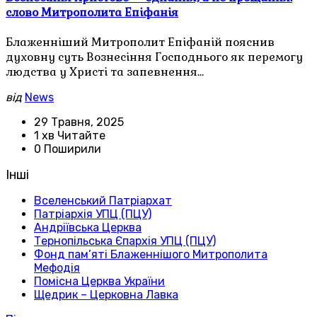
слово Митрополита Епіфанія
Блаженніший Митрополит Епіфаній пояснив
духовну суть Вознесіння Господнього як перемогу
людства у Христі та запевнення…
від
News
29 Травня, 2025
1 хв Читайте
0 Поширили
Інші
Вселенський Патріархат
Патріархія УПЦ (ПЦУ)
Андріївська Церква
Тернопільська Єпархія УПЦ (ПЦУ)
Фонд пам’яті Блаженнішого Митрополита
Мефодія
Помісна Церква України
Щедрик – Церковна Лавка