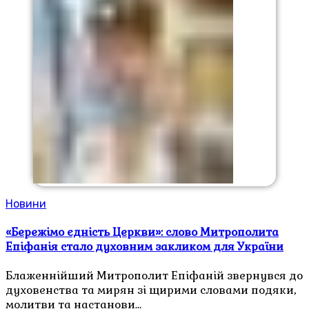
Новини
«Бережімо єдність Церкви»: слово Митрополита
Епіфанія стало духовним закликом для України
Блаженнійший Митрополит Епіфаній звернувся до
духовенства та мирян зі щирими словами подяки,
молитви та настанови…