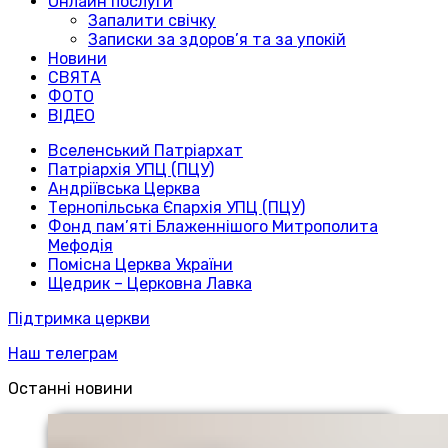
Онлайн послуги
Запалити свічку
Записки за здоров’я та за упокій
Новини
СВЯТА
ФОТО
ВІДЕО
Вселенський Патріархат
Патріархія УПЦ (ПЦУ)
Андріївська Церква
Тернопільська Єпархія УПЦ (ПЦУ)
Фонд пам’яті Блаженнішого Митрополита
Мефодія
Помісна Церква України
Щедрик – Церковна Лавка
Підтримка церкви
Наш телеграм
Останні новини