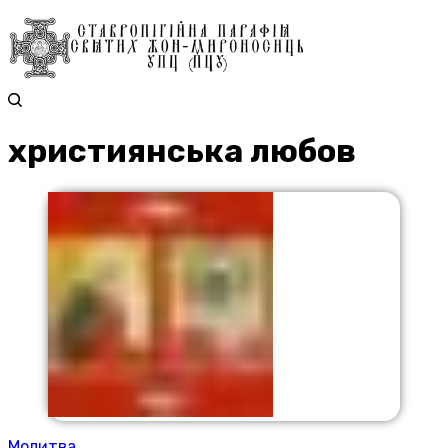
християнська любов
Молитва