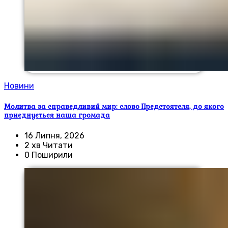
Новини
Молитва за справедливий мир: слово Предстоятеля, до якого
приєднується наша громада
16 Липня, 2026
2 хв Читати
0 Поширили