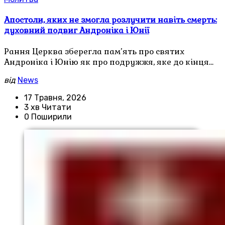
Апостоли, яких не змогла розлучити навіть смерть:
духовний подвиг Андроніка і Юнії
Рання Церква зберегла пам’ять про святих
Андроніка і Юнію як про подружжя, яке до кінця…
від
News
17 Травня, 2026
3 хв Читати
0 Поширили