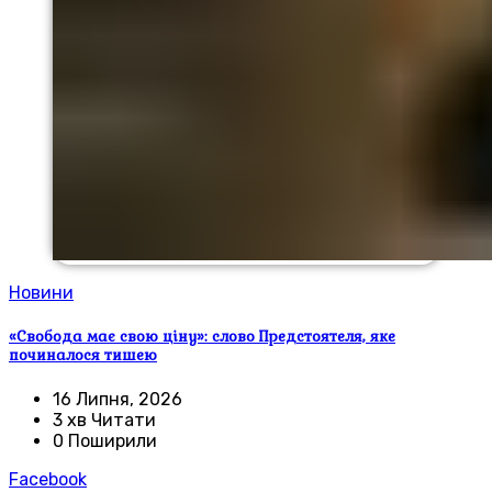
Новини
«Свобода має свою ціну»: слово Предстоятеля, яке
починалося тишею
16 Липня, 2026
3 хв Читати
0 Поширили
Facebook