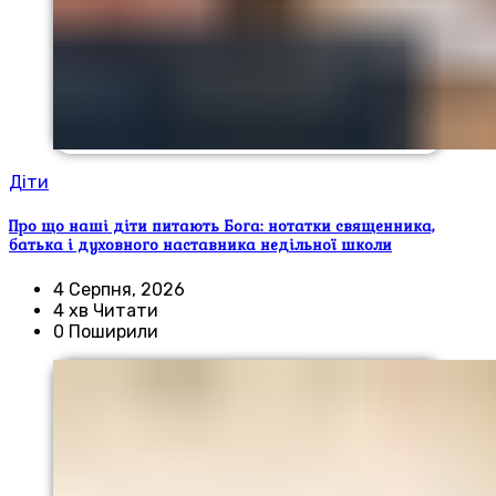
Діти
Про що наші діти питають Бога: нотатки священника,
батька і духовного наставника недільної школи
4 Серпня, 2026
4 хв Читати
0 Поширили