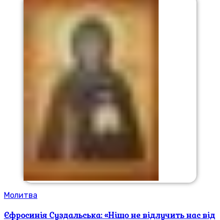
Молитва
Єфросинія Суздальська: «Ніщо не відлучить нас від