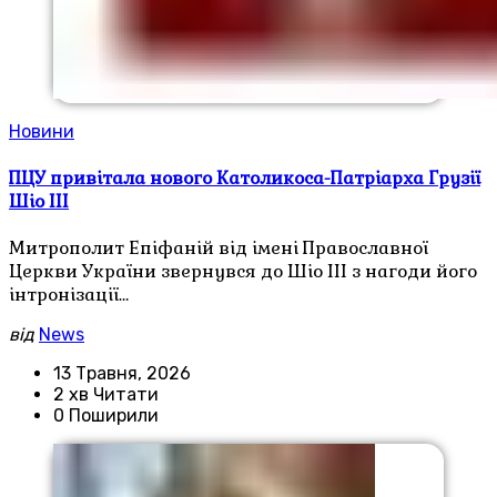
Новини
ПЦУ привітала нового Католикоса-Патріарха Грузії
Шіо III
Митрополит Епіфаній від імені Православної
Церкви України звернувся до Шіо III з нагоди його
інтронізації…
від
News
13 Травня, 2026
2 хв Читати
0 Поширили