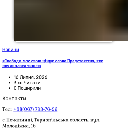
Новини
«Свобода має свою ціну»: слово Предстоятеля, яке
починалося тишею
16 Липня, 2026
3 хв Читати
0 Поширили
Контакти
Тел.:
+38(067) 793-76-96
с. Почапинці, Тернопільська область. вул.
Молодіжна, 1б