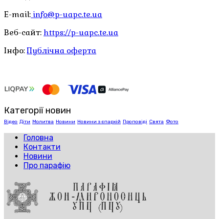
E-mail:
info@p-uapc.te.ua
Веб-сайт:
https://p-uapc.te.ua
Інфо:
Публічна оферта
Категорії новин
Відео
Діти
Молитва
Новини
Новини з єпархій
Проповіді
Свята
Фото
Головна
Контакти
Новини
Про парафію