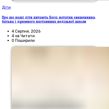
Діти
Про що наші діти питають Бога: нотатки священника,
батька і духовного наставника недільної школи
4 Серпня, 2026
4 хв Читати
0 Поширили