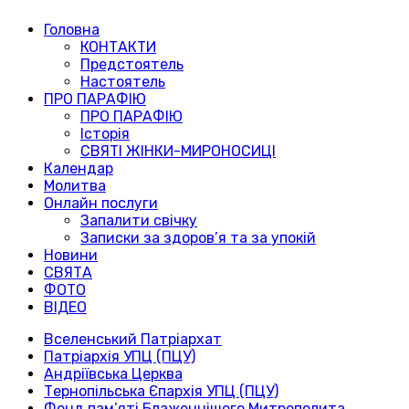
Головна
КОНТАКТИ
Предстоятель
Настоятель
ПРО ПАРАФІЮ
ПРО ПАРАФІЮ
Історія
СВЯТІ ЖІНКИ-МИРОНОСИЦІ
Календар
Молитва
Онлайн послуги
Запалити свічку
Записки за здоров’я та за упокій
Новини
СВЯТА
ФОТО
ВІДЕО
Вселенський Патріархат
Патріархія УПЦ (ПЦУ)
Андріївська Церква
Тернопільська Єпархія УПЦ (ПЦУ)
Фонд пам’яті Блаженнішого Митрополита