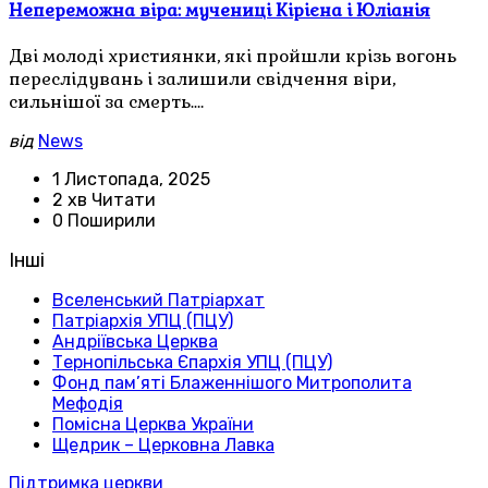
Непереможна віра: мучениці Кірієна і Юліанія
Дві молоді християнки, які пройшли крізь вогонь
переслідувань і залишили свідчення віри,
сильнішої за смерть.…
від
News
1 Листопада, 2025
2 хв Читати
0 Поширили
Інші
Вселенський Патріархат
Патріархія УПЦ (ПЦУ)
Андріївська Церква
Тернопільська Єпархія УПЦ (ПЦУ)
Фонд пам’яті Блаженнішого Митрополита
Мефодія
Помісна Церква України
Щедрик – Церковна Лавка
Підтримка церкви