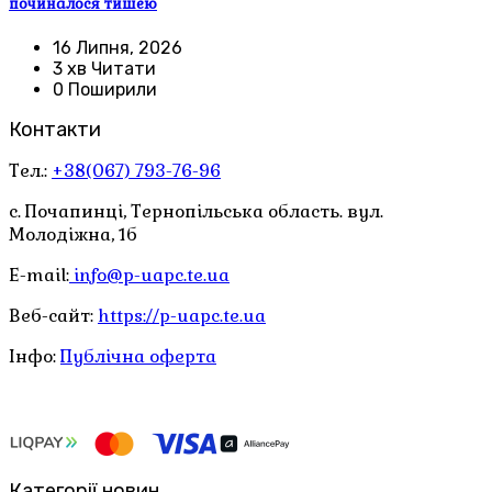
починалося тишею
16 Липня, 2026
3 хв Читати
0 Поширили
Контакти
Тел.:
+38(067) 793-76-96
с. Почапинці, Тернопільська область. вул.
Молодіжна, 1б
E-mail:
info@p-uapc.te.ua
Веб-сайт:
https://p-uapc.te.ua
Інфо:
Публічна оферта
Категорії новин