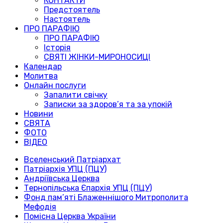
КОНТАКТИ
Предстоятель
Настоятель
ПРО ПАРАФІЮ
ПРО ПАРАФІЮ
Історія
СВЯТІ ЖІНКИ-МИРОНОСИЦІ
Календар
Молитва
Онлайн послуги
Запалити свічку
Записки за здоров’я та за упокій
Новини
СВЯТА
ФОТО
ВІДЕО
Вселенський Патріархат
Патріархія УПЦ (ПЦУ)
Андріївська Церква
Тернопільська Єпархія УПЦ (ПЦУ)
Фонд пам’яті Блаженнішого Митрополита
Мефодія
Помісна Церква України