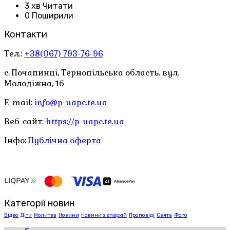
3 хв Читати
0 Поширили
Контакти
Тел.:
+38(067) 793-76-96
с. Почапинці, Тернопільська область. вул.
Молодіжна, 1б
E-mail:
info@p-uapc.te.ua
Веб-сайт:
https://p-uapc.te.ua
Інфо:
Публічна оферта
Категорії новин
Відео
Діти
Молитва
Новини
Новини з єпархій
Проповіді
Свята
Фото