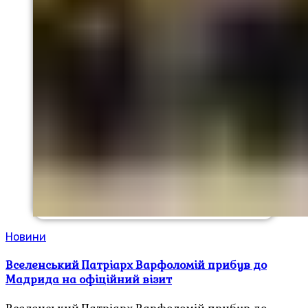
Новини
Вселенський Патріарх Варфоломій прибув до
Мадрида на офіційний візит