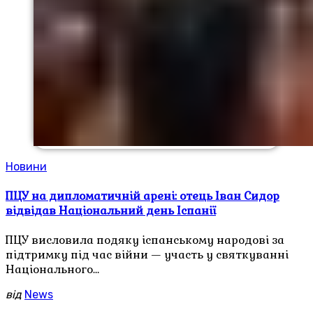
Новини
ПЦУ на дипломатичній арені: отець Іван Сидор
відвідав Національний день Іспанії
ПЦУ висловила подяку іспанському народові за
підтримку під час війни — участь у святкуванні
Національного…
від
News