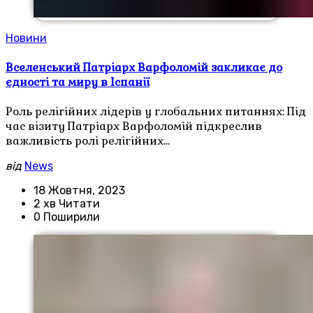
Новини
Вселенський Патріарх Варфоломій закликає до
єдності та миру в Іспанії
Роль релігійних лідерів у глобальних питаннях: Під
час візиту Патріарх Варфоломій підкреслив
важливість ролі релігійних…
від
News
18 Жовтня, 2023
2 хв Читати
0 Поширили