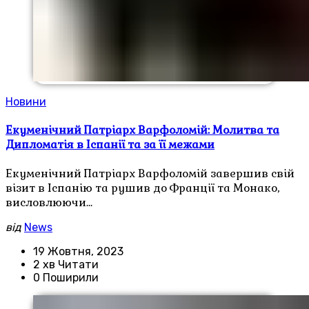
Новини
Екуменічний Патріарх Варфоломій: Молитва та
Дипломатія в Іспанії та за її межами
Екуменічний Патріарх Варфоломій завершив свій
візит в Іспанію та рушив до Франції та Монако,
висловлюючи…
від
News
19 Жовтня, 2023
2 хв Читати
0 Поширили