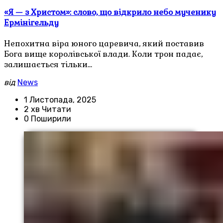
«Я — з Христом»: слово, що відкрило небо мученику
Ермінігельду
Непохитна віра юного царевича, який поставив
Бога вище королівської влади. Коли трон падає,
залишається тільки…
від
News
1 Листопада, 2025
2 хв Читати
0 Поширили