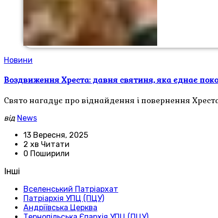
Новини
Воздвиження Хреста: давня святиня, яка єднає пок
Свято нагадує про віднайдення і повернення Хреста 
від
News
13 Вересня, 2025
2 хв Читати
0 Поширили
Інші
Вселенський Патріархат
Патріархія УПЦ (ПЦУ)
Андріївська Церква
Тернопільська Єпархія УПЦ (ПЦУ)