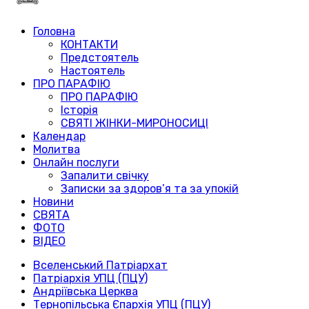
Головна
КОНТАКТИ
Предстоятель
Настоятель
ПРО ПАРАФІЮ
ПРО ПАРАФІЮ
Історія
СВЯТІ ЖІНКИ-МИРОНОСИЦІ
Календар
Молитва
Онлайн послуги
Запалити свічку
Записки за здоров’я та за упокій
Новини
СВЯТА
ФОТО
ВІДЕО
Вселенський Патріархат
Патріархія УПЦ (ПЦУ)
Андріївська Церква
Тернопільська Єпархія УПЦ (ПЦУ)