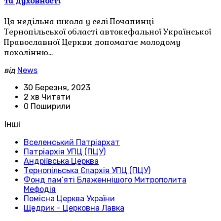
та духовності
Ця недільна школа у селі Почапинці
Тернопільської області автокефальної Української
Православної Церкви допомагає молодому
поколінню…
від
News
30 Березня, 2023
2 хв Читати
0 Поширили
Інші
Вселенський Патріархат
Патріархія УПЦ (ПЦУ)
Андріївська Церква
Тернопільська Єпархія УПЦ (ПЦУ)
Фонд пам’яті Блаженнішого Митрополита
Мефодія
Помісна Церква України
Щедрик – Церковна Лавка