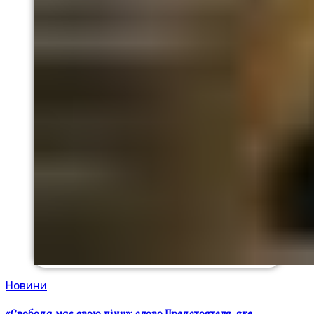
Новини
«Свобода має свою ціну»: слово Предстоятеля, яке