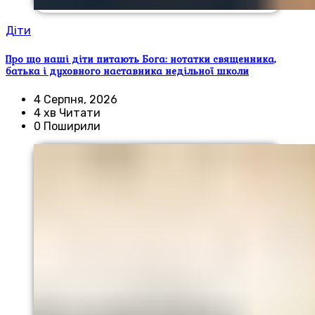
Діти
Про що наші діти питають Бога: нотатки священника,
батька і духовного наставника недільної школи
4 Серпня, 2026
4 хв Читати
0 Поширили