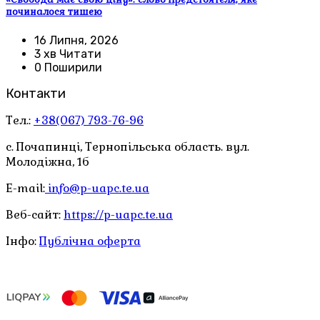
починалося тишею
16 Липня, 2026
3 хв Читати
0 Поширили
Контакти
Тел.:
+38(067) 793-76-96
с. Почапинці, Тернопільська область. вул.
Молодіжна, 1б
E-mail:
info@p-uapc.te.ua
Веб-сайт:
https://p-uapc.te.ua
Інфо:
Публічна оферта