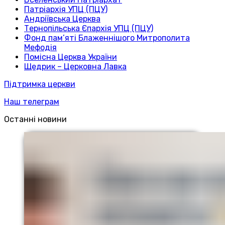
Патріархія УПЦ (ПЦУ)
Андріївська Церква
Тернопільська Єпархія УПЦ (ПЦУ)
Фонд пам’яті Блаженнішого Митрополита
Мефодія
Помісна Церква України
Щедрик – Церковна Лавка
Підтримка церкви
Наш телеграм
Останні новини