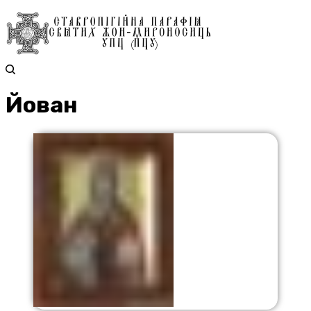
Йован