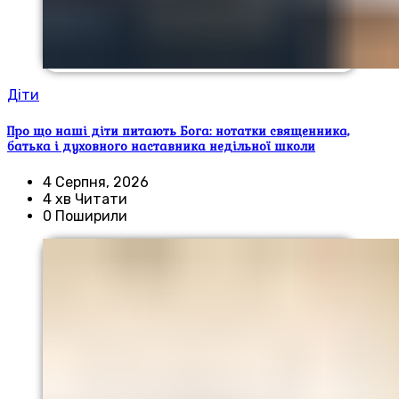
Діти
Про що наші діти питають Бога: нотатки священника,
батька і духовного наставника недільної школи
4 Серпня, 2026
4 хв Читати
0 Поширили