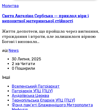
Молитва
Свята Ангеліна Сербська — приклад віри і
непохитної материнської стійкості
Життя деспотеси, що пройшла через вигнання,
страждання і втрати, але залишилася вірною
Богові і виховала…
від
News
30 Липня, 2025
2 хв Читати
0 Поширили
Інші
Вселенський Патріархат
Патріархія УПЦ (ПЦУ)
Андріївська Церква
Тернопільська Єпархія УПЦ (ПЦУ)
Фонд пам’яті Блаженнішого Митрополита
Мефодія