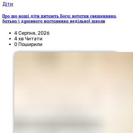
Діти
Про що наші діти питають Бога: нотатки священника,
батька і духовного наставника недільної школи
4 Серпня, 2026
4 хв Читати
0 Поширили