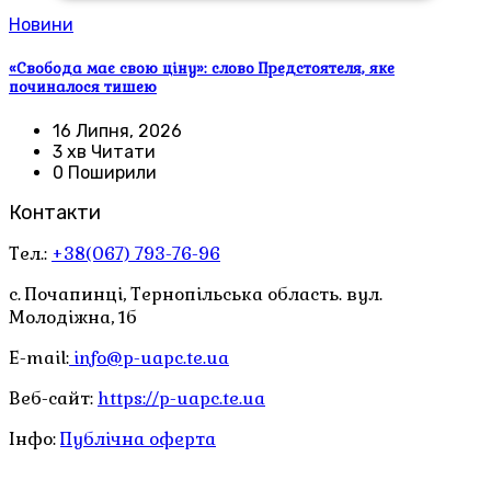
Новини
«Свобода має свою ціну»: слово Предстоятеля, яке
починалося тишею
16 Липня, 2026
3 хв Читати
0 Поширили
Контакти
Тел.:
+38(067) 793-76-96
с. Почапинці, Тернопільська область. вул.
Молодіжна, 1б
E-mail:
info@p-uapc.te.ua
Веб-сайт:
https://p-uapc.te.ua
Інфо:
Публічна оферта