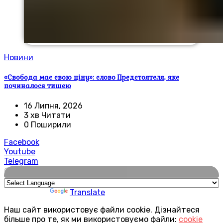
Новини
«Свобода має свою ціну»: слово Предстоятеля, яке
починалося тишею
16 Липня, 2026
3 хв Читати
0 Поширили
Facebook
Youtube
Telegram
🌍
Powered by
Translate
Наш сайт використовує файли cookie. Дізнайтеся
більше про те, як ми використовуємо файли:
cookie