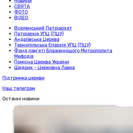
Новини
СВЯТА
ФОТО
ВІДЕО
Вселенський Патріархат
Патріархія УПЦ (ПЦУ)
Андріївська Церква
Тернопільська Єпархія УПЦ (ПЦУ)
Фонд пам’яті Блаженнішого Митрополита
Мефодія
Помісна Церква України
Щедрик – Церковна Лавка
Підтримка церкви
Наш телеграм
Останні новини