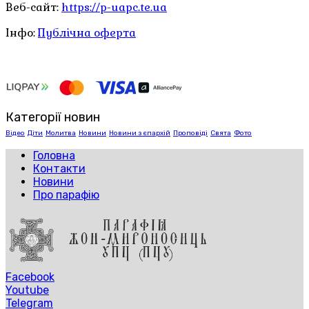
Веб-сайт:
https://p-uapc.te.ua
Інфо:
Публічна оферта
Категорії новин
Відео
Діти
Молитва
Новини
Новини з єпархій
Проповіді
Свята
Фото
Головна
Контакти
Новини
Про парафію
Facebook
Youtube
Telegram