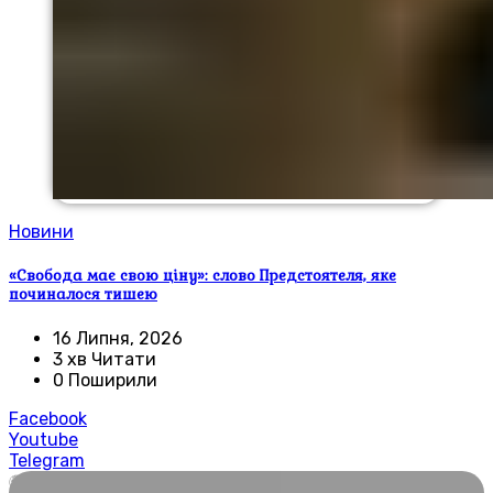
Новини
«Свобода має свою ціну»: слово Предстоятеля, яке
починалося тишею
16 Липня, 2026
3 хв Читати
0 Поширили
Facebook
Youtube
Telegram
🌍