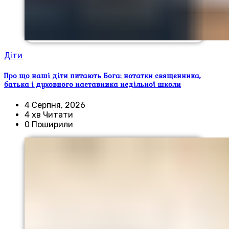
Діти
Про що наші діти питають Бога: нотатки священника,
батька і духовного наставника недільної школи
4 Серпня, 2026
4 хв Читати
0 Поширили