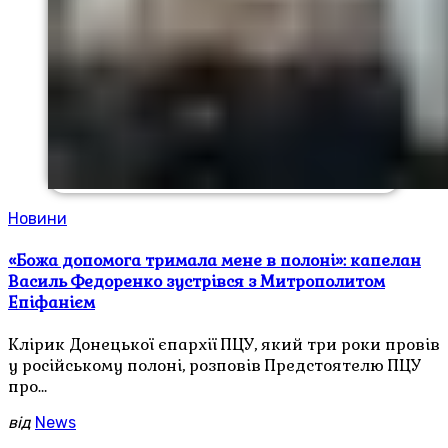
Новини
«Божа допомога тримала мене в полоні»: капелан
Василь Федоренко зустрівся з Митрополитом
Епіфанієм
Клірик Донецької єпархії ПЦУ, який три роки провів
у російському полоні, розповів Предстоятелю ПЦУ
про…
від
News