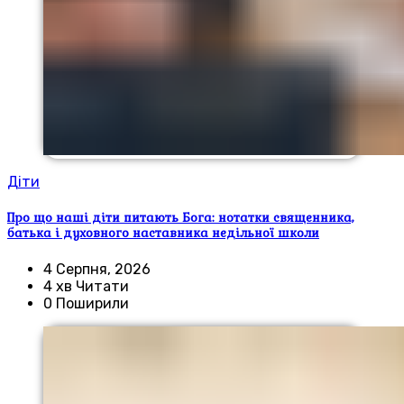
Діти
Про що наші діти питають Бога: нотатки священника,
батька і духовного наставника недільної школи
4 Серпня, 2026
4 хв Читати
0 Поширили