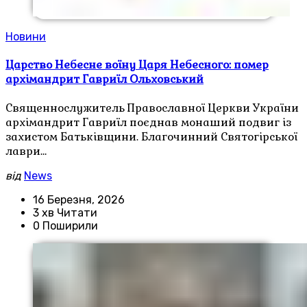
Новини
Царство Небесне воїну Царя Небесного: помер
архімандрит Гавриїл Ольховський
Священнослужитель Православної Церкви України
архімандрит Гавриїл поєднав монаший подвиг із
захистом Батьківщини. Благочинний Святогірської
лаври…
від
News
16 Березня, 2026
3 хв Читати
0 Поширили