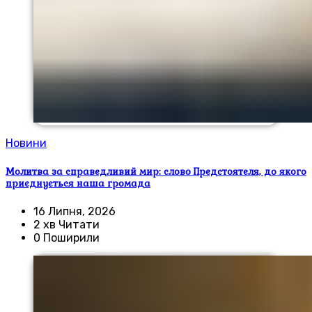
Новини
Молитва за справедливий мир: слово Предстоятеля, до якого
приєднується наша громада
16 Липня, 2026
2 хв Читати
0 Поширили