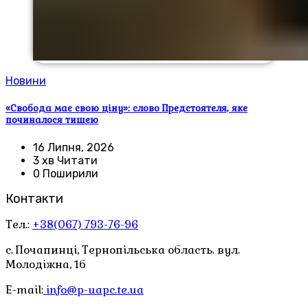
Новини
«Свобода має свою ціну»: слово Предстоятеля, яке
починалося тишею
16 Липня, 2026
3 хв Читати
0 Поширили
Контакти
Тел.:
+38(067) 793-76-96
с. Почапинці, Тернопільська область. вул.
Молодіжна, 1б
E-mail:
info@p-uapc.te.ua