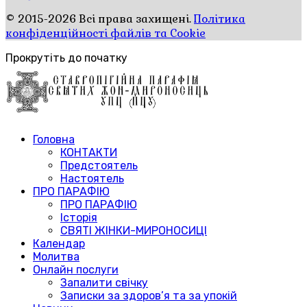
© 2015-2026 Всі права захищені.
Політика
конфіденційності файлів та Cookie
Прокрутіть до початку
Головна
КОНТАКТИ
Предстоятель
Настоятель
ПРО ПАРАФІЮ
ПРО ПАРАФІЮ
Історія
СВЯТІ ЖІНКИ-МИРОНОСИЦІ
Календар
Молитва
Онлайн послуги
Запалити свічку
Записки за здоров’я та за упокій