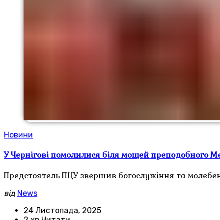
Новини
У Чернігові помолилися біля мощей преподобного М
Предстоятель ПЦУ звершив богослужіння та молебень
від
News
24 Листопада, 2025
2 хв Читати