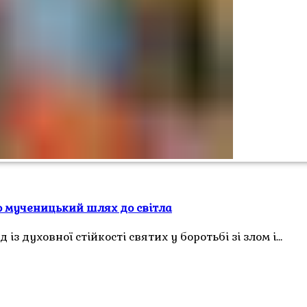
о мученицький шлях до світла
з духовної стійкості святих у боротьбі зі злом і…