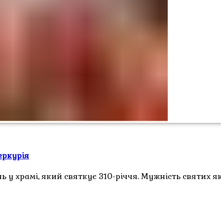
еркурія
 у храмі, який святкує 310-річчя. Мужність святих я