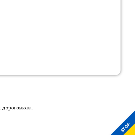
к дороговказ…
STOP