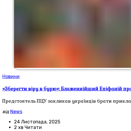
Новини
«Зберегти віру в бурю»: Блаженнійший Епіфаній пр
Предстоятель ПЦУ закликав українців брати приклад і
від
News
24 Листопада, 2025
2 хв Читати