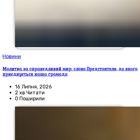
Новини
Молитва за справедливий мир: слово Предстоятеля, до якого
приєднується наша громада
16 Липня, 2026
2 хв Читати
0 Поширили