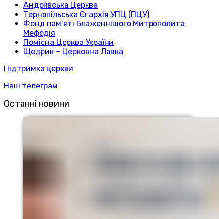
Андріївська Церква
Тернопільська Єпархія УПЦ (ПЦУ)
Фонд пам’яті Блаженнішого Митрополита
Мефодія
Помісна Церква України
Щедрик – Церковна Лавка
Підтримка церкви
Наш телеграм
Останні новини