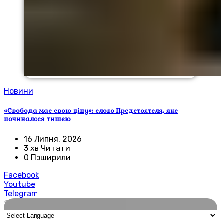
Новини
«Свобода має свою ціну»: слово Предстоятеля, яке
починалося тишею
16 Липня, 2026
3 хв Читати
0 Поширили
Facebook
Youtube
Telegram
🌍