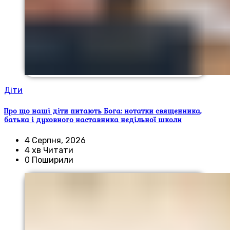
Діти
Про що наші діти питають Бога: нотатки священника,
батька і духовного наставника недільної школи
4 Серпня, 2026
4 хв Читати
0 Поширили