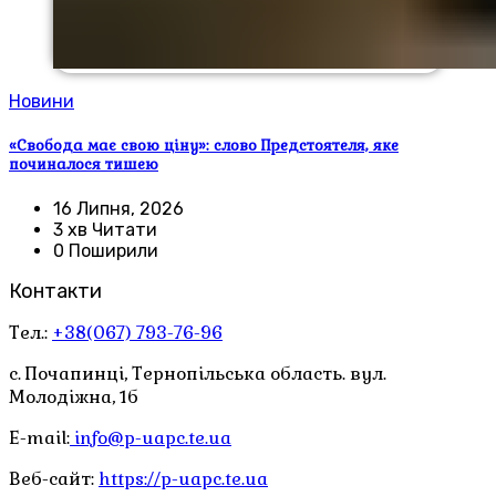
Новини
«Свобода має свою ціну»: слово Предстоятеля, яке
починалося тишею
16 Липня, 2026
3 хв Читати
0 Поширили
Контакти
Тел.:
+38(067) 793-76-96
с. Почапинці, Тернопільська область. вул.
Молодіжна, 1б
E-mail:
info@p-uapc.te.ua
Веб-сайт:
https://p-uapc.te.ua