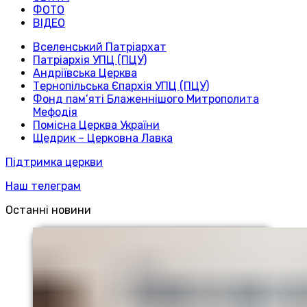
ФОТО
ВІДЕО
Вселенський Патріархат
Патріархія УПЦ (ПЦУ)
Андріївська Церква
Тернопільська Єпархія УПЦ (ПЦУ)
Фонд пам’яті Блаженнішого Митрополита
Мефодія
Помісна Церква України
Щедрик – Церковна Лавка
Підтримка церкви
Наш телеграм
Останні новини