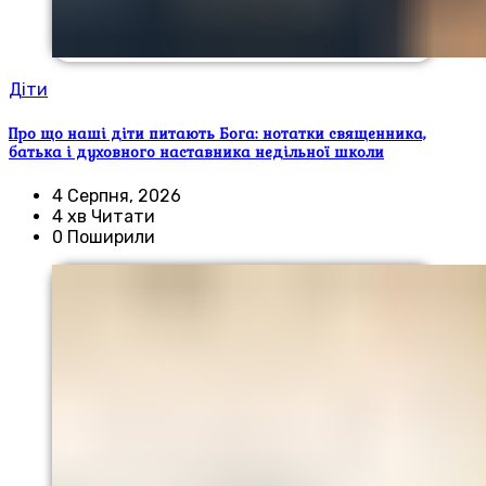
Діти
Про що наші діти питають Бога: нотатки священника,
батька і духовного наставника недільної школи
4 Серпня, 2026
4 хв Читати
0 Поширили