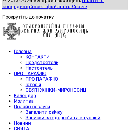
© 2015-2026 Всі права захищені.
Політика
конфіденційності файлів та Cookie
Прокрутіть до початку
Головна
КОНТАКТИ
Предстоятель
Настоятель
ПРО ПАРАФІЮ
ПРО ПАРАФІЮ
Історія
СВЯТІ ЖІНКИ-МИРОНОСИЦІ
Календар
Молитва
Онлайн послуги
Запалити свічку
Записки за здоров’я та за упокій
Новини
СВЯТА