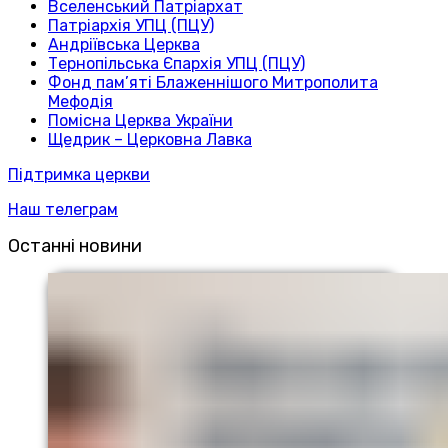
Вселенський Патріархат
Патріархія УПЦ (ПЦУ)
Андріївська Церква
Тернопільська Єпархія УПЦ (ПЦУ)
Фонд пам’яті Блаженнішого Митрополита
Мефодія
Помісна Церква України
Щедрик – Церковна Лавка
Підтримка церкви
Наш телеграм
Останні новини