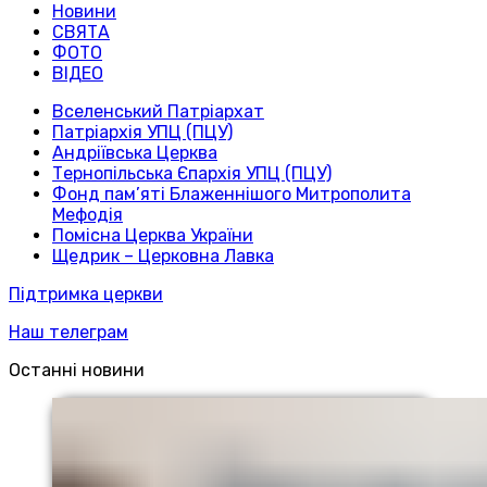
Новини
СВЯТА
ФОТО
ВІДЕО
Вселенський Патріархат
Патріархія УПЦ (ПЦУ)
Андріївська Церква
Тернопільська Єпархія УПЦ (ПЦУ)
Фонд пам’яті Блаженнішого Митрополита
Мефодія
Помісна Церква України
Щедрик – Церковна Лавка
Підтримка церкви
Наш телеграм
Останні новини