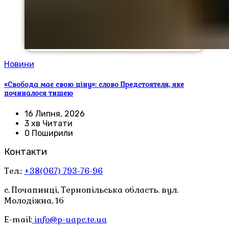
Новини
«Свобода має свою ціну»: слово Предстоятеля, яке
починалося тишею
16 Липня, 2026
3 хв Читати
0 Поширили
Контакти
Тел.:
+38(067) 793-76-96
с. Почапинці, Тернопільська область. вул.
Молодіжна, 1б
E-mail:
info@p-uapc.te.ua