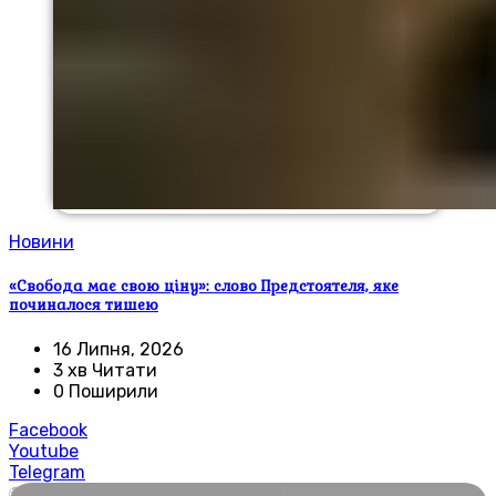
Новини
«Свобода має свою ціну»: слово Предстоятеля, яке
починалося тишею
16 Липня, 2026
3 хв Читати
0 Поширили
Facebook
Youtube
Telegram
🌍