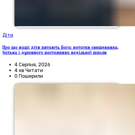
Діти
Про що наші діти питають Бога: нотатки священника,
батька і духовного наставника недільної школи
4 Серпня, 2026
4 хв Читати
0 Поширили