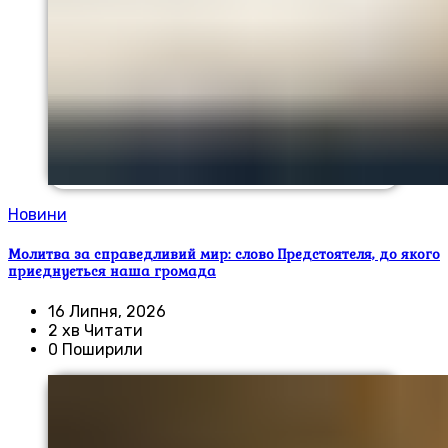
Новини
Молитва за справедливий мир: слово Предстоятеля, до якого
приєднується наша громада
16 Липня, 2026
2 хв Читати
0 Поширили