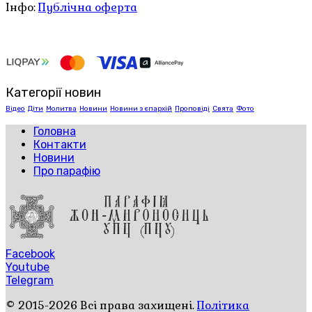
Інфо:
Публічна оферта
Категорії новин
Відео
Діти
Молитва
Новини
Новини з єпархій
Проповіді
Свята
Фото
Головна
Контакти
Новини
Про парафію
Facebook
Youtube
Telegram
© 2015-2026 Всі права захищені.
Політика