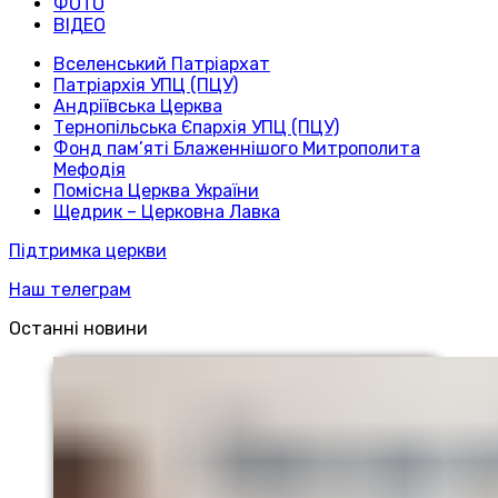
ФОТО
ВІДЕО
Вселенський Патріархат
Патріархія УПЦ (ПЦУ)
Андріївська Церква
Тернопільська Єпархія УПЦ (ПЦУ)
Фонд пам’яті Блаженнішого Митрополита
Мефодія
Помісна Церква України
Щедрик – Церковна Лавка
Підтримка церкви
Наш телеграм
Останні новини