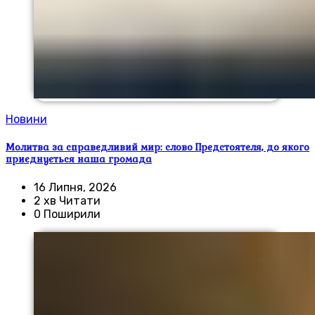
Новини
Молитва за справедливий мир: слово Предстоятеля, до якого
приєднується наша громада
16 Липня, 2026
2 хв Читати
0 Поширили