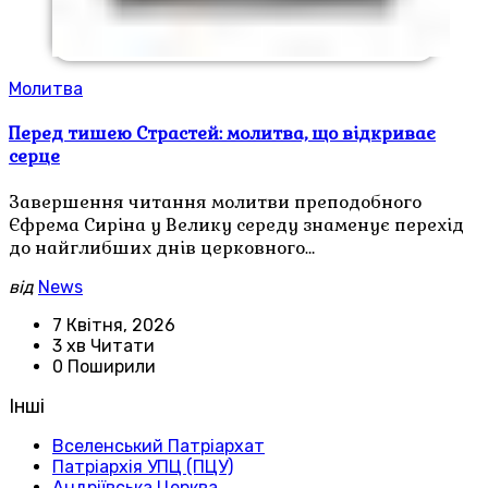
Молитва
Перед тишею Страстей: молитва, що відкриває
серце
Завершення читання молитви преподобного
Єфрема Сиріна у Велику середу знаменує перехід
до найглибших днів церковного…
від
News
7 Квітня, 2026
3 хв Читати
0 Поширили
Інші
Вселенський Патріархат
Патріархія УПЦ (ПЦУ)
Андріївська Церква