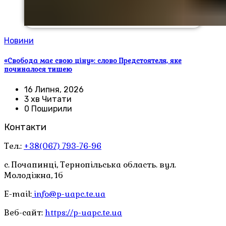
Новини
«Свобода має свою ціну»: слово Предстоятеля, яке
починалося тишею
16 Липня, 2026
3 хв Читати
0 Поширили
Контакти
Тел.:
+38(067) 793-76-96
с. Почапинці, Тернопільська область. вул.
Молодіжна, 1б
E-mail:
info@p-uapc.te.ua
Веб-сайт:
https://p-uapc.te.ua