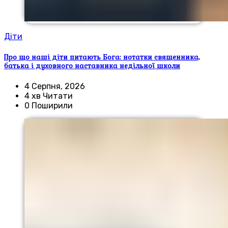
Діти
Про що наші діти питають Бога: нотатки священника,
батька і духовного наставника недільної школи
4 Серпня, 2026
4 хв Читати
0 Поширили