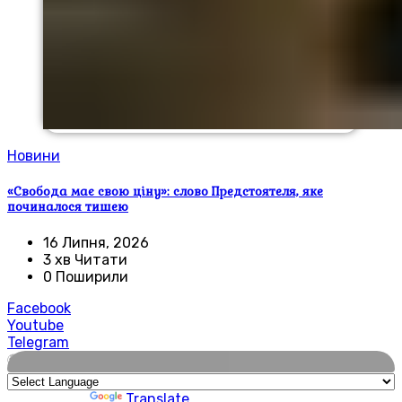
Новини
«Свобода має свою ціну»: слово Предстоятеля, яке
починалося тишею
16 Липня, 2026
3 хв Читати
0 Поширили
Facebook
Youtube
Telegram
🌍
Powered by
Translate