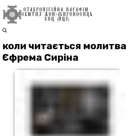
коли читається молитва
Єфрема Сиріна