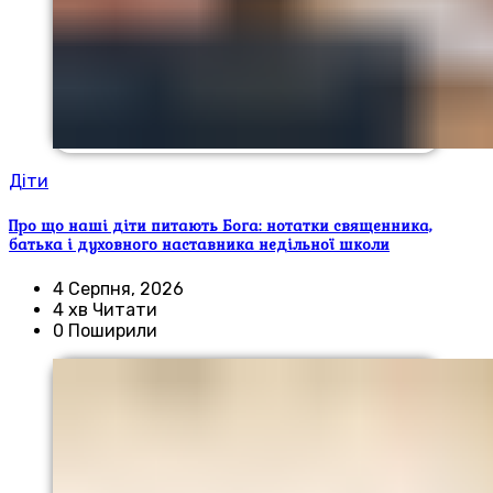
Діти
Про що наші діти питають Бога: нотатки священника,
батька і духовного наставника недільної школи
4 Серпня, 2026
4 хв Читати
0 Поширили