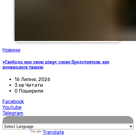
Новини
«Свобода має свою ціну»: слово Предстоятеля, яке
починалося тишею
16 Липня, 2026
3 хв Читати
0 Поширили
Facebook
Youtube
Telegram
🌍
Powered by
Translate