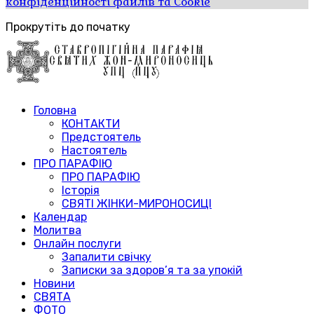
конфіденційності файлів та Cookie
Прокрутіть до початку
Головна
КОНТАКТИ
Предстоятель
Настоятель
ПРО ПАРАФІЮ
ПРО ПАРАФІЮ
Історія
СВЯТІ ЖІНКИ-МИРОНОСИЦІ
Календар
Молитва
Онлайн послуги
Запалити свічку
Записки за здоров’я та за упокій
Новини
СВЯТА
ФОТО