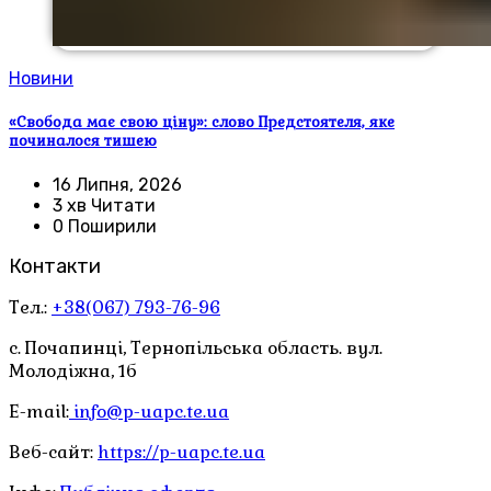
Новини
«Свобода має свою ціну»: слово Предстоятеля, яке
починалося тишею
16 Липня, 2026
3 хв Читати
0 Поширили
Контакти
Тел.:
+38(067) 793-76-96
с. Почапинці, Тернопільська область. вул.
Молодіжна, 1б
E-mail:
info@p-uapc.te.ua
Веб-сайт:
https://p-uapc.te.ua