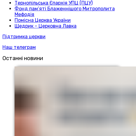
Тернопільська Єпархія УПЦ (ПЦУ)
Фонд пам’яті Блаженнішого Митрополита
Мефодія
Помісна Церква України
Щедрик – Церковна Лавка
Підтримка церкви
Наш телеграм
Останні новини