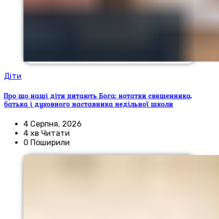
Діти
Про що наші діти питають Бога: нотатки священника,
батька і духовного наставника недільної школи
4 Серпня, 2026
4 хв Читати
0 Поширили