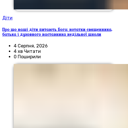
Діти
Про що наші діти питають Бога: нотатки священника,
батька і духовного наставника недільної школи
4 Серпня, 2026
4 хв Читати
0 Поширили