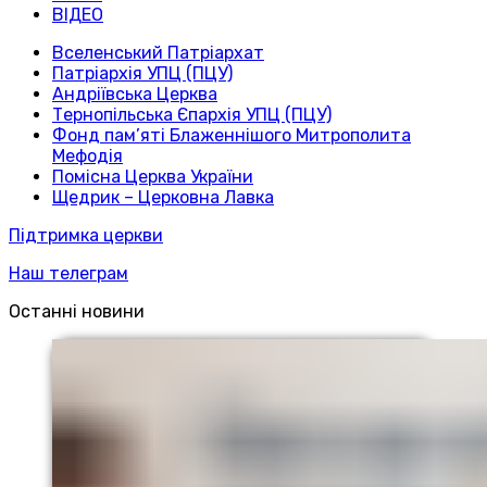
ВІДЕО
Вселенський Патріархат
Патріархія УПЦ (ПЦУ)
Андріївська Церква
Тернопільська Єпархія УПЦ (ПЦУ)
Фонд пам’яті Блаженнішого Митрополита
Мефодія
Помісна Церква України
Щедрик – Церковна Лавка
Підтримка церкви
Наш телеграм
Останні новини