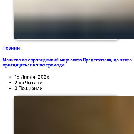
Новини
Молитва за справедливий мир: слово Предстоятеля, до якого
приєднується наша громада
16 Липня, 2026
2 хв Читати
0 Поширили