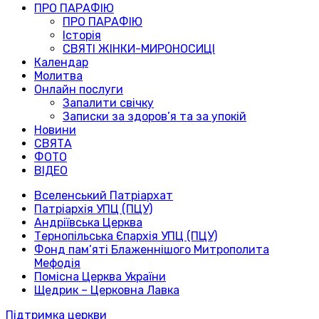
ПРО ПАРАФІЮ
ПРО ПАРАФІЮ
Історія
СВЯТІ ЖІНКИ-МИРОНОСИЦІ
Календар
Молитва
Онлайн послуги
Запалити свічку
Записки за здоров’я та за упокій
Новини
СВЯТА
ФОТО
ВІДЕО
Вселенський Патріархат
Патріархія УПЦ (ПЦУ)
Андріївська Церква
Тернопільська Єпархія УПЦ (ПЦУ)
Фонд пам’яті Блаженнішого Митрополита
Мефодія
Помісна Церква України
Щедрик – Церковна Лавка
Підтримка церкви