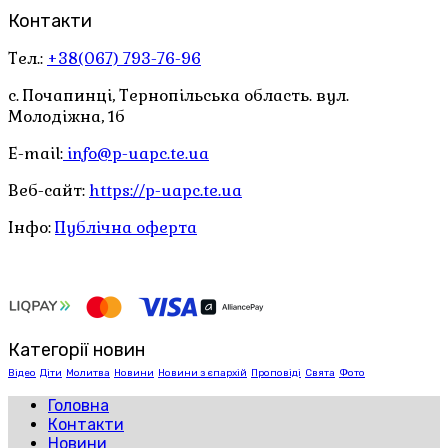
Контакти
Тел.:
+38(067) 793-76-96
с. Почапинці, Тернопільська область. вул.
Молодіжна, 1б
E-mail:
info@p-uapc.te.ua
Веб-сайт:
https://p-uapc.te.ua
Інфо:
Публічна оферта
Категорії новин
Відео
Діти
Молитва
Новини
Новини з єпархій
Проповіді
Свята
Фото
Головна
Контакти
Новини