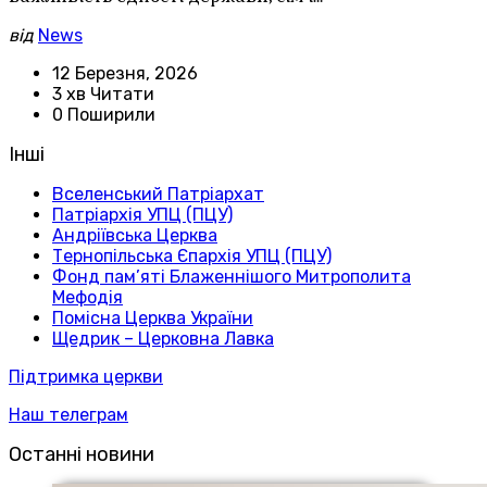
від
News
12 Березня, 2026
3 хв Читати
0 Поширили
Інші
Вселенський Патріархат
Патріархія УПЦ (ПЦУ)
Андріївська Церква
Тернопільська Єпархія УПЦ (ПЦУ)
Фонд пам’яті Блаженнішого Митрополита
Мефодія
Помісна Церква України
Щедрик – Церковна Лавка
Підтримка церкви
Наш телеграм
Останні новини