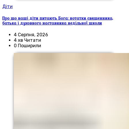
Діти
Про що наші діти питають Бога: нотатки священника,
батька і духовного наставника недільної школи
4 Серпня, 2026
4 хв Читати
0 Поширили