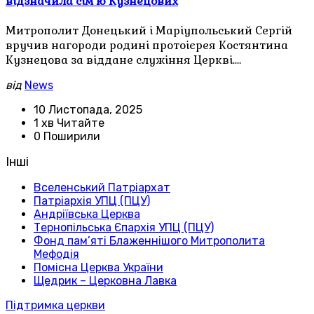
відзначила сім’ю Кузнецових
Митрополит Донецький і Маріупольський Сергій
вручив нагороди родині протоієрея Костянтина
Кузнецова за віддане служіння Церкві.…
від
News
10 Листопада, 2025
1 хв Читайте
0 Поширили
Інші
Вселенський Патріархат
Патріархія УПЦ (ПЦУ)
Андріївська Церква
Тернопільська Єпархія УПЦ (ПЦУ)
Фонд пам’яті Блаженнішого Митрополита
Мефодія
Помісна Церква України
Щедрик – Церковна Лавка
Підтримка церкви