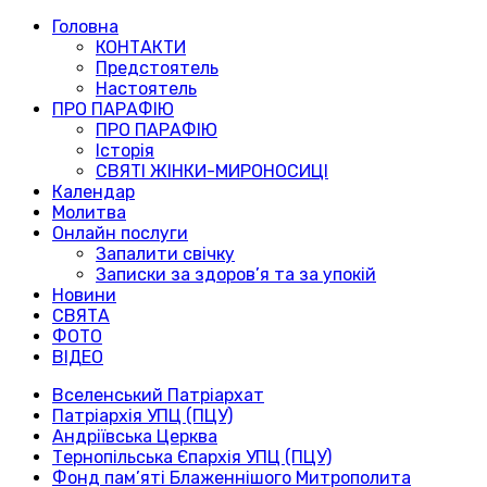
Головна
КОНТАКТИ
Предстоятель
Настоятель
ПРО ПАРАФІЮ
ПРО ПАРАФІЮ
Історія
СВЯТІ ЖІНКИ-МИРОНОСИЦІ
Календар
Молитва
Онлайн послуги
Запалити свічку
Записки за здоров’я та за упокій
Новини
СВЯТА
ФОТО
ВІДЕО
Вселенський Патріархат
Патріархія УПЦ (ПЦУ)
Андріївська Церква
Тернопільська Єпархія УПЦ (ПЦУ)
Фонд пам’яті Блаженнішого Митрополита