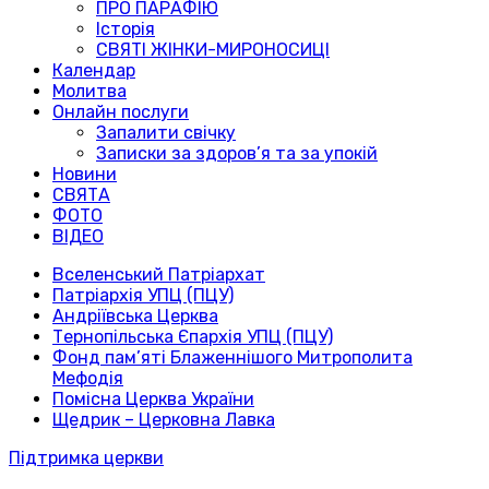
ПРО ПАРАФІЮ
Історія
СВЯТІ ЖІНКИ-МИРОНОСИЦІ
Календар
Молитва
Онлайн послуги
Запалити свічку
Записки за здоров’я та за упокій
Новини
СВЯТА
ФОТО
ВІДЕО
Вселенський Патріархат
Патріархія УПЦ (ПЦУ)
Андріївська Церква
Тернопільська Єпархія УПЦ (ПЦУ)
Фонд пам’яті Блаженнішого Митрополита
Мефодія
Помісна Церква України
Щедрик – Церковна Лавка
Підтримка церкви