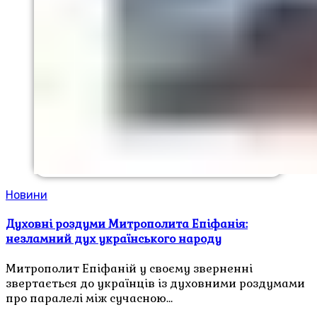
Новини
Духовні роздуми Митрополита Епіфанія:
незламний дух українського народу
Митрополит Епіфаній у своєму зверненні
звертається до українців із духовними роздумами
про паралелі між сучасною…