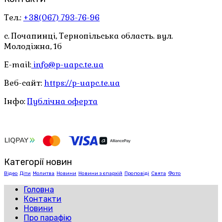
Тел.:
+38(067) 793-76-96
с. Почапинці, Тернопільська область. вул.
Молодіжна, 1б
E-mail:
info@p-uapc.te.ua
Веб-сайт:
https://p-uapc.te.ua
Інфо:
Публічна оферта
Категорії новин
Відео
Діти
Молитва
Новини
Новини з єпархій
Проповіді
Свята
Фото
Головна
Контакти
Новини
Про парафію