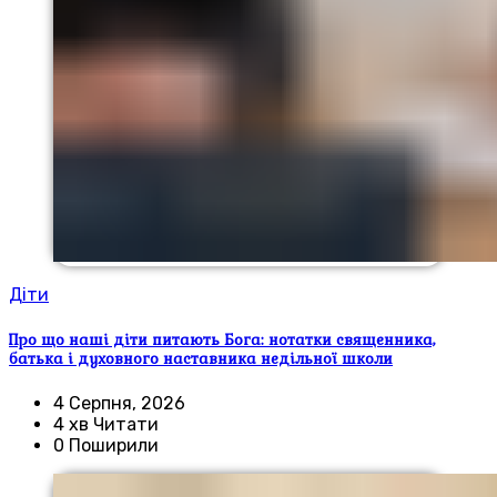
Діти
Про що наші діти питають Бога: нотатки священника,
батька і духовного наставника недільної школи
4 Серпня, 2026
4 хв Читати
0 Поширили