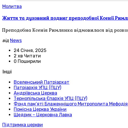
Молитва
Життя та духовний подвиг преподобної Ксенії Рим
Преподобна Ксенія Римлянка відмовилася від розко
від
News
24 Січня, 2025
2 хв Читати
0 Поширили
Інші
Вселенський Патріархат
Патріархія УПЦ (ПЦУ)
Андріївська Церква
Тернопільська Єпархія УПЦ (ПЦУ)
Фонд пам’яті Блаженнішого Митрополита Мефодія
Помісна Церква України
Щедрик – Церковна Лавка
Підтримка церкви