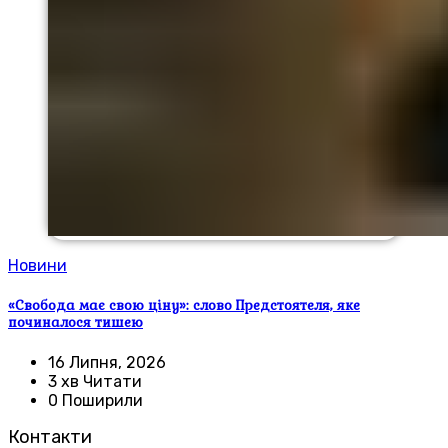
Новини
«Свобода має свою ціну»: слово Предстоятеля, яке
починалося тишею
16 Липня, 2026
3 хв Читати
0 Поширили
Контакти