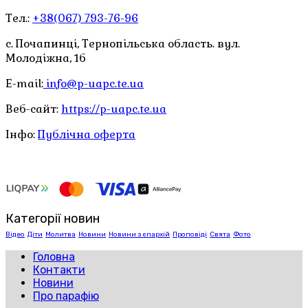
Тел.:
+38(067) 793-76-96
с. Почапинці, Тернопільська область. вул.
Молодіжна, 1б
E-mail:
info@p-uapc.te.ua
Веб-сайт:
https://p-uapc.te.ua
Інфо:
Публічна оферта
Категорії новин
Відео
Діти
Молитва
Новини
Новини з єпархій
Проповіді
Свята
Фото
Головна
Контакти
Новини
Про парафію