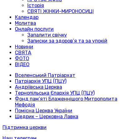
Історія
СВЯТІ ЖІНКИ-МИРОНОСИЦІ
Календар
Молитва
Онлайн послуги
Запалити свічку
Записки за здоров’я та за упокій
Новини
СВЯТА
ФОТО
ВІДЕО
Вселенський Патріархат
Патріархія УПЦ (ПЦУ)
Андріївська Церква
Тернопільська Єпархія УПЦ (ПЦУ)
Фонд пам’яті Блаженнішого Митрополита
Мефодія
Помісна Церква України
Щедрик – Церковна Лавка
Підтримка церкви
Наш телеграм