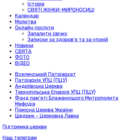
Історія
СВЯТІ ЖІНКИ-МИРОНОСИЦІ
Календар
Молитва
Онлайн послуги
Запалити свічку
Записки за здоров’я та за упокій
Новини
СВЯТА
ФОТО
ВІДЕО
Вселенський Патріархат
Патріархія УПЦ (ПЦУ)
Андріївська Церква
Тернопільська Єпархія УПЦ (ПЦУ)
Фонд пам’яті Блаженнішого Митрополита
Мефодія
Помісна Церква України
Щедрик – Церковна Лавка
Підтримка церкви
Наш телеграм