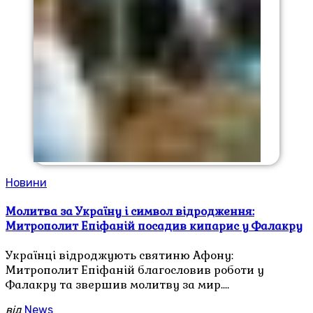
Новини
Молитва за Україну і символ відродження:
Митрополит Епіфаній посадив кипарис у Фалакру
Українці відроджують святиню Афону:
Митрополит Епіфаній благословив роботи у
Фалакру та звершив молитву за мир.…
від
News