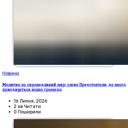
Новини
Молитва за справедливий мир: слово Предстоятеля, до якого
приєднується наша громада
16 Липня, 2026
2 хв Читати
0 Поширили