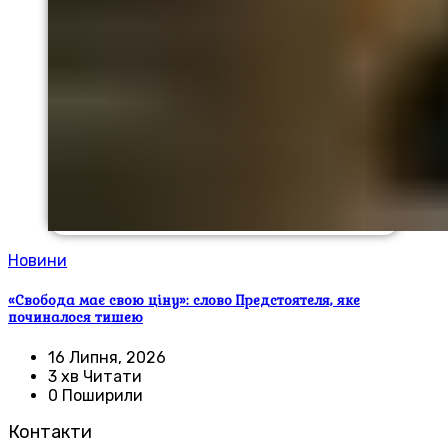
Новини
«Свобода має свою ціну»: слово Предстоятеля, яке
починалося тишею
16 Липня, 2026
3 хв Читати
0 Поширили
Контакти