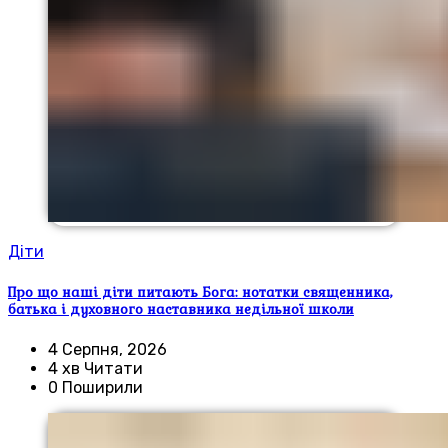
Діти
Про що наші діти питають Бога: нотатки священника,
батька і духовного наставника недільної школи
4 Серпня, 2026
4 хв Читати
0 Поширили