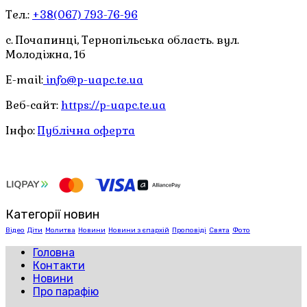
Тел.:
+38(067) 793-76-96
с. Почапинці, Тернопільська область. вул.
Молодіжна, 1б
E-mail:
info@p-uapc.te.ua
Веб-сайт:
https://p-uapc.te.ua
Інфо:
Публічна оферта
Категорії новин
Відео
Діти
Молитва
Новини
Новини з єпархій
Проповіді
Свята
Фото
Головна
Контакти
Новини
Про парафію