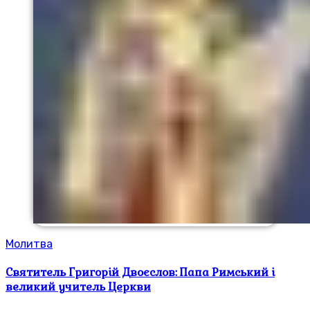
Молитва
Святитель Григорій Двоєслов: Папа Римський і
великий учитель Церкви