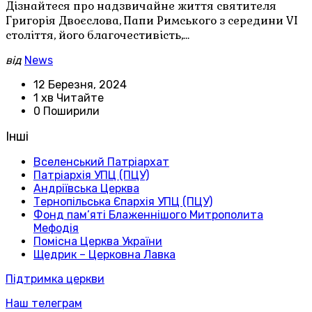
Дізнайтеся про надзвичайне життя святителя
Григорія Двоєслова, Папи Римського з середини VI
століття, його благочестивість,…
від
News
12 Березня, 2024
1 хв Читайте
0 Поширили
Інші
Вселенський Патріархат
Патріархія УПЦ (ПЦУ)
Андріївська Церква
Тернопільська Єпархія УПЦ (ПЦУ)
Фонд пам’яті Блаженнішого Митрополита
Мефодія
Помісна Церква України
Щедрик – Церковна Лавка
Підтримка церкви
Наш телеграм