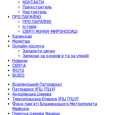
КОНТАКТИ
Предстоятель
Настоятель
ПРО ПАРАФІЮ
ПРО ПАРАФІЮ
Історія
СВЯТІ ЖІНКИ-МИРОНОСИЦІ
Календар
Молитва
Онлайн послуги
Запалити свічку
Записки за здоров’я та за упокій
Новини
СВЯТА
ФОТО
ВІДЕО
Вселенський Патріархат
Патріархія УПЦ (ПЦУ)
Андріївська Церква
Тернопільська Єпархія УПЦ (ПЦУ)
Фонд пам’яті Блаженнішого Митрополита
Мефодія
Помісна Церква України