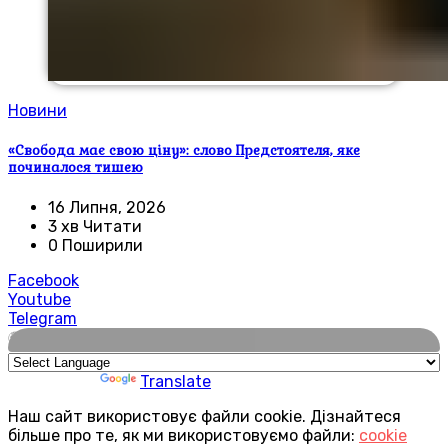
Новини
«Свобода має свою ціну»: слово Предстоятеля, яке
починалося тишею
16 Липня, 2026
3 хв Читати
0 Поширили
Facebook
Youtube
Telegram
🌍
Powered by
Translate
Наш сайт використовує файли cookie. Дізнайтеся
більше про те, як ми використовуємо файли:
cookie