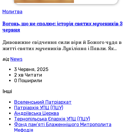
Молитва
Вогонь, що не спалює: історія святих мучеників 3
червня
Дивовижне свідчення сили віри й Божого чуда в
житті святих мучеників Лукіліана і Павли. Як…
від
News
3 Червня, 2025
2 хв Читати
0 Поширили
Інші
Вселенський Патріархат
Патріархія УПЦ (ПЦУ)
Андріївська Церква
Тернопільська Єпархія УПЦ (ПЦУ)
Фонд пам’яті Блаженнішого Митрополита
Мефодія