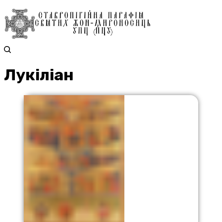
Лукіліан