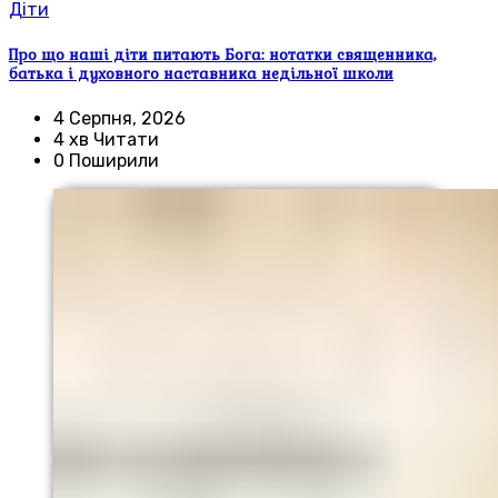
Діти
Про що наші діти питають Бога: нотатки священника,
батька і духовного наставника недільної школи
4 Серпня, 2026
4 хв Читати
0 Поширили