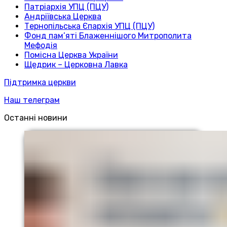
Патріархія УПЦ (ПЦУ)
Андріївська Церква
Тернопільська Єпархія УПЦ (ПЦУ)
Фонд пам’яті Блаженнішого Митрополита
Мефодія
Помісна Церква України
Щедрик – Церковна Лавка
Підтримка церкви
Наш телеграм
Останні новини