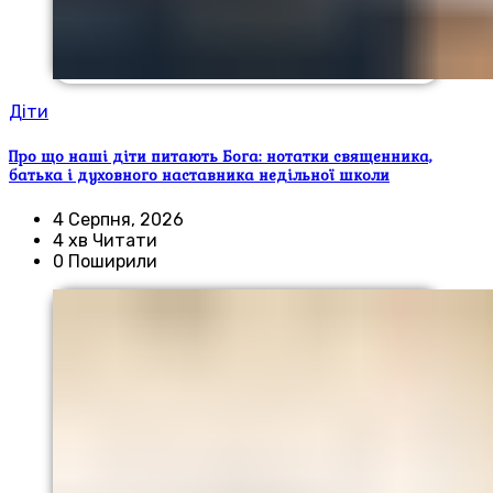
Діти
Про що наші діти питають Бога: нотатки священника,
батька і духовного наставника недільної школи
4 Серпня, 2026
4 хв Читати
0 Поширили