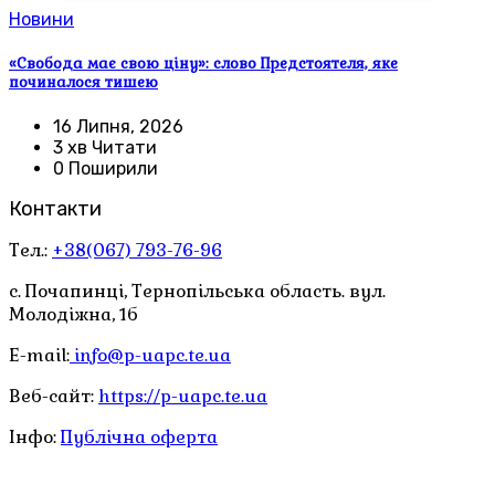
Новини
«Свобода має свою ціну»: слово Предстоятеля, яке
починалося тишею
16 Липня, 2026
3 хв Читати
0 Поширили
Контакти
Тел.:
+38(067) 793-76-96
с. Почапинці, Тернопільська область. вул.
Молодіжна, 1б
E-mail:
info@p-uapc.te.ua
Веб-сайт:
https://p-uapc.te.ua
Інфо:
Публічна оферта