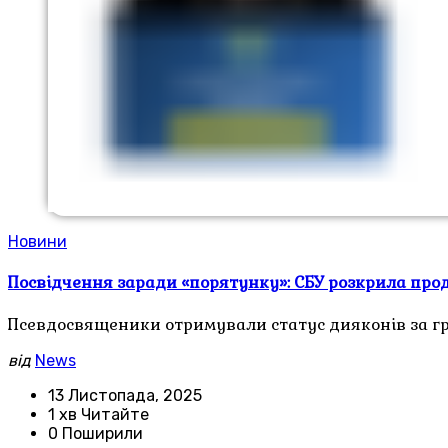
Новини
Посвідчення заради «порятунку»: СБУ розкрила про
Псевдосвященики отримували статус дияконів за грош
від
News
13 Листопада, 2025
1 хв Читайте
0 Поширили