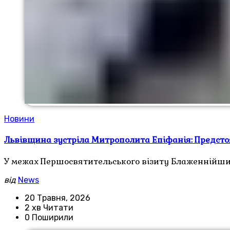
Новини
Львівщина зустріла Митрополита Епіфанія: Предсто
У межах Першосвятительського візиту Блаженнійший
від
News
20 Травня, 2026
2 хв Читати
0 Поширили