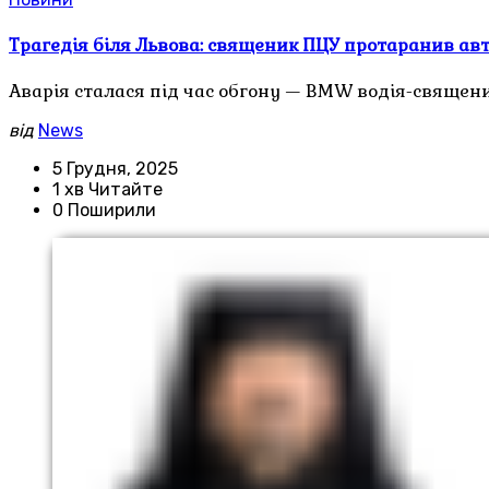
Трагедія біля Львова: священик ПЦУ протаранив авт
Аварія сталася під час обгону — BMW водія-священи
від
News
5 Грудня, 2025
1 хв Читайте
0 Поширили