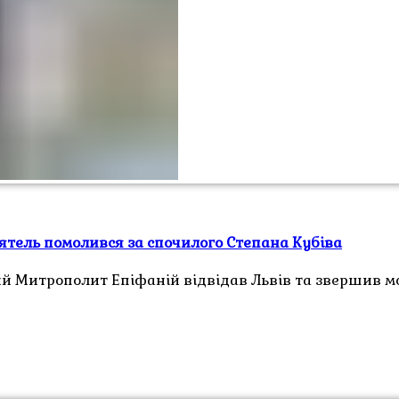
ятель помолився за спочилого Степана Кубіва
 Митрополит Епіфаній відвідав Львів та звершив мо