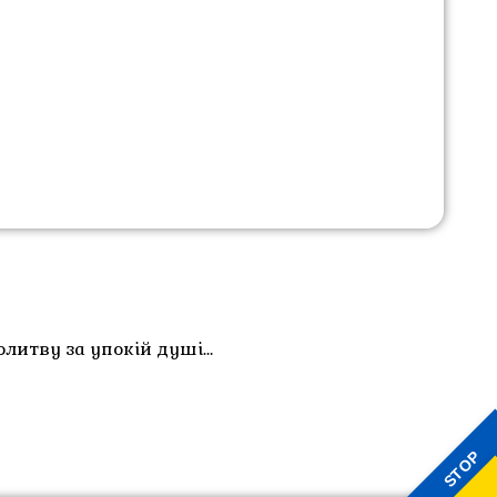
литву за упокій душі…
STOP