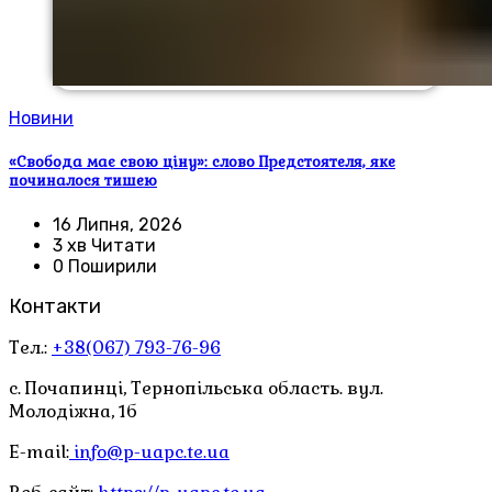
Новини
«Свобода має свою ціну»: слово Предстоятеля, яке
починалося тишею
16 Липня, 2026
3 хв Читати
0 Поширили
Контакти
Тел.:
+38(067) 793-76-96
с. Почапинці, Тернопільська область. вул.
Молодіжна, 1б
E-mail:
info@p-uapc.te.ua