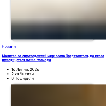
Новини
Молитва за справедливий мир: слово Предстоятеля, до якого
приєднується наша громада
16 Липня, 2026
2 хв Читати
0 Поширили