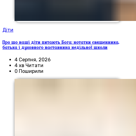
Діти
Про що наші діти питають Бога: нотатки священника,
батька і духовного наставника недільної школи
4 Серпня, 2026
4 хв Читати
0 Поширили