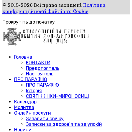
© 2015-2026 Всі права захищені.
Політика
конфіденційності файлів та Cookie
Прокрутіть до початку
Головна
КОНТАКТИ
Предстоятель
Настоятель
ПРО ПАРАФІЮ
ПРО ПАРАФІЮ
Історія
СВЯТІ ЖІНКИ-МИРОНОСИЦІ
Календар
Молитва
Онлайн послуги
Запалити свічку
Записки за здоров’я та за упокій
Новини