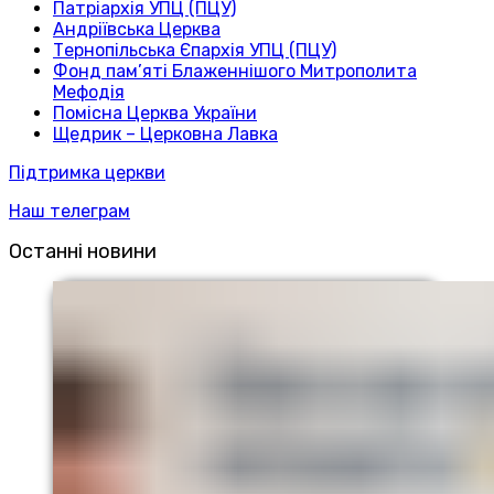
Патріархія УПЦ (ПЦУ)
Андріївська Церква
Тернопільська Єпархія УПЦ (ПЦУ)
Фонд пам’яті Блаженнішого Митрополита
Мефодія
Помісна Церква України
Щедрик – Церковна Лавка
Підтримка церкви
Наш телеграм
Останні новини