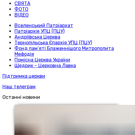
СВЯТА
ФОТО
ВІДЕО
Вселенський Патріархат
Патріархія УПЦ (ПЦУ)
Андріївська Церква
Тернопільська Єпархія УПЦ (ПЦУ)
Фонд пам’яті Блаженнішого Митрополита
Мефодія
Помісна Церква України
Щедрик – Церковна Лавка
Підтримка церкви
Наш телеграм
Останні новини