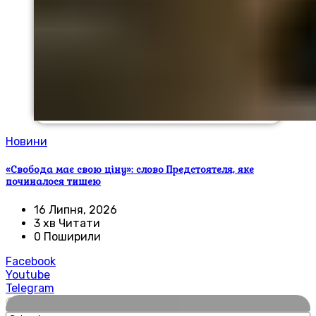
Новини
«Свобода має свою ціну»: слово Предстоятеля, яке
починалося тишею
16 Липня, 2026
3 хв Читати
0 Поширили
Facebook
Youtube
Telegram
🌍