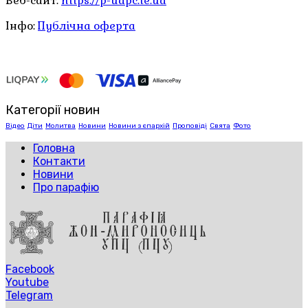
Веб-сайт:
https://p-uapc.te.ua
Інфо:
Публічна оферта
Категорії новин
Відео
Діти
Молитва
Новини
Новини з єпархій
Проповіді
Свята
Фото
Головна
Контакти
Новини
Про парафію
Facebook
Youtube
Telegram