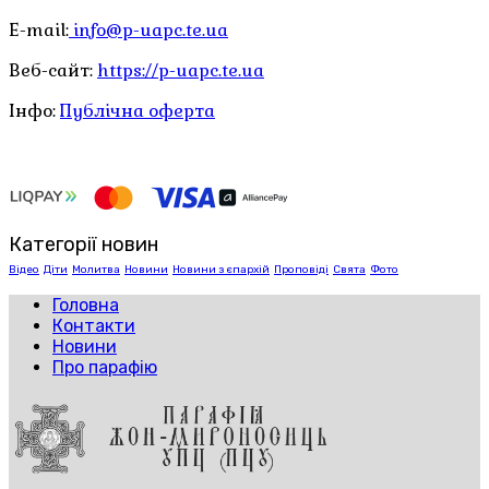
E-mail:
info@p-uapc.te.ua
Веб-сайт:
https://p-uapc.te.ua
Інфо:
Публічна оферта
Категорії новин
Відео
Діти
Молитва
Новини
Новини з єпархій
Проповіді
Свята
Фото
Головна
Контакти
Новини
Про парафію