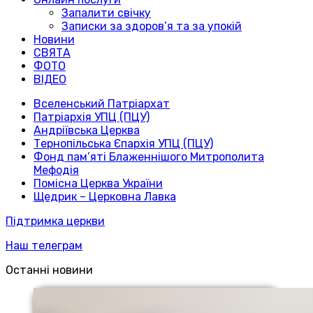
Запалити свічку
Записки за здоров’я та за упокій
Новини
СВЯТА
ФОТО
ВІДЕО
Вселенський Патріархат
Патріархія УПЦ (ПЦУ)
Андріївська Церква
Тернопільська Єпархія УПЦ (ПЦУ)
Фонд пам’яті Блаженнішого Митрополита
Мефодія
Помісна Церква України
Щедрик – Церковна Лавка
Підтримка церкви
Наш телеграм
Останні новини