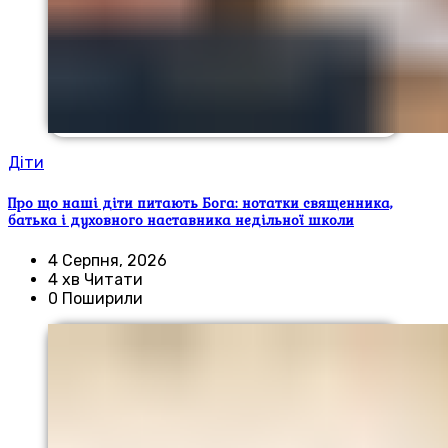
Діти
Про що наші діти питають Бога: нотатки священника,
батька і духовного наставника недільної школи
4 Серпня, 2026
4 хв Читати
0 Поширили