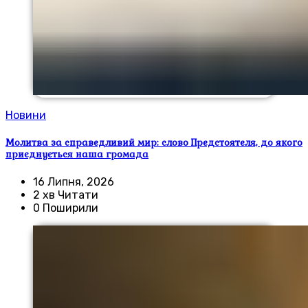
Новини
Молитва за справедливий мир: слово Предстоятеля, до якого
приєднується наша громада
16 Липня, 2026
2 хв Читати
0 Поширили