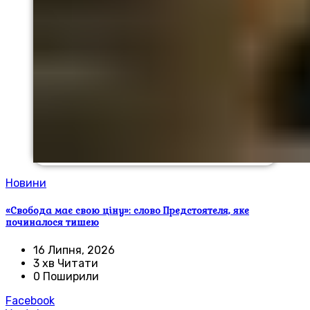
Новини
«Свобода має свою ціну»: слово Предстоятеля, яке
починалося тишею
16 Липня, 2026
3 хв Читати
0 Поширили
Facebook