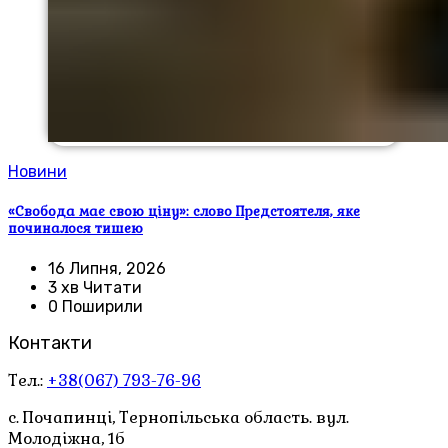
Новини
«Свобода має свою ціну»: слово Предстоятеля, яке
починалося тишею
16 Липня, 2026
3 хв Читати
0 Поширили
Контакти
Тел.:
+38(067) 793-76-96
с. Почапинці, Тернопільська область. вул.
Молодіжна, 1б