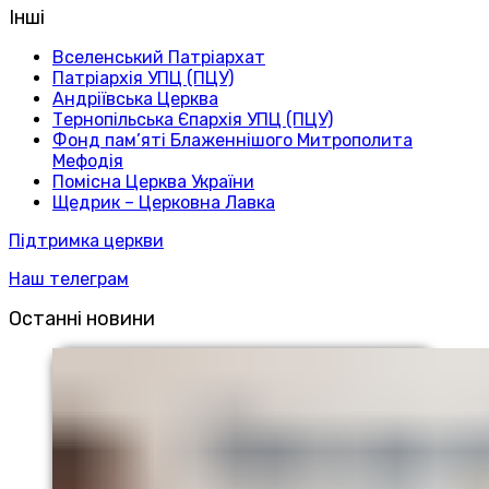
Інші
Вселенський Патріархат
Патріархія УПЦ (ПЦУ)
Андріївська Церква
Тернопільська Єпархія УПЦ (ПЦУ)
Фонд пам’яті Блаженнішого Митрополита
Мефодія
Помісна Церква України
Щедрик – Церковна Лавка
Підтримка церкви
Наш телеграм
Останні новини